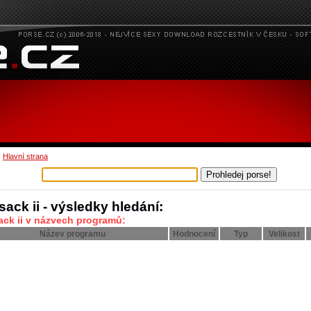
:
Hlavní strana
sack ii - výsledky hledání:
ack ii v názvech programů:
Název programu
Hodnocení
Typ
Velikost