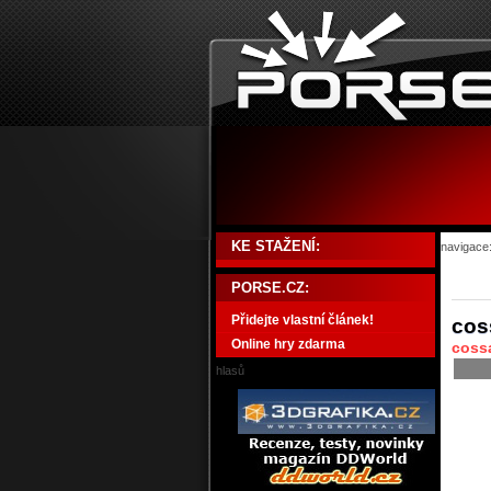
KE STAŽENÍ:
navigace
PORSE.CZ:
Přidejte vlastní článek!
cos
Online hry zdarma
coss
hlasů