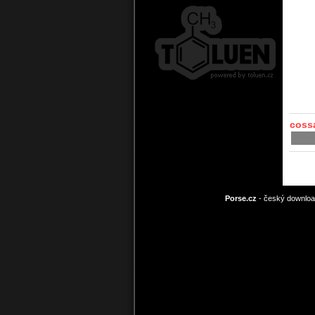
cossa
Porse.cz
- český download