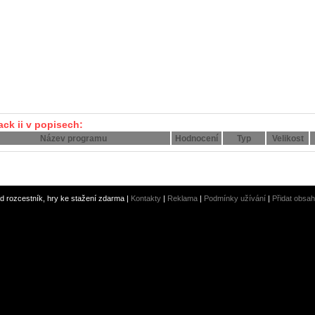
ck ii v popisech:
Název programu
Hodnocení
Typ
Velikost
 rozcestník, hry ke stažení zdarma |
Kontakty
|
Reklama
|
Podmínky užívání
|
Přidat obsah