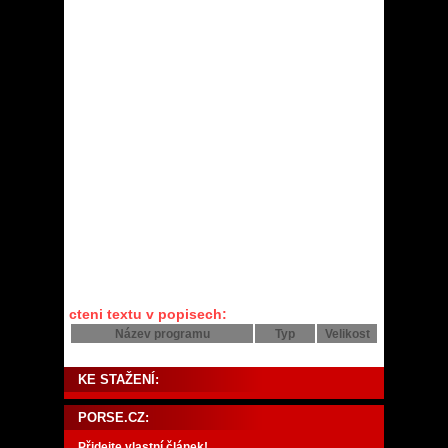
cteni textu v popisech:
Název programu
Typ
Velikost
KE STAŽENÍ:
PORSE.CZ:
Přidejte vlastní článek!