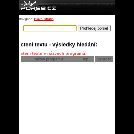
navigace:
Hlavní strana
cteni textu - výsledky hledání:
cteni textu v názvech programů:
Název programu
Typ
Velikost