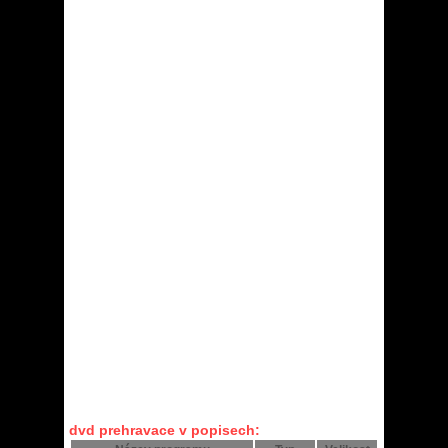
dvd prehravace v popisech: