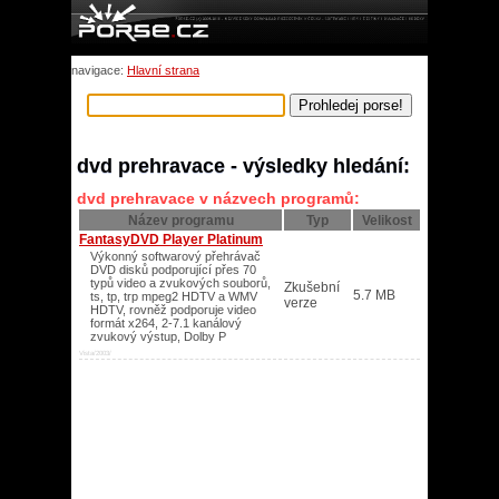
navigace:
Hlavní strana
dvd prehravace - výsledky hledání:
dvd prehravace v názvech programů:
Název programu
Typ
Velikost
FantasyDVD Player Platinum
Výkonný softwarový přehrávač
DVD disků podporující přes 70
typů video a zvukových souborů,
Zkušební
5.7 MB
ts, tp, trp mpeg2 HDTV a WMV
verze
HDTV, rovněž podporuje video
formát x264, 2-7.1 kanálový
zvukový výstup, Dolby P
Vista/2003/