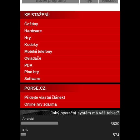
Název programu
Typ
Velikost
KE STAŽENÍ:
Češtiny
Hardware
Hry
Kodeky
Mobilní telefony
Ovladače
PDA
Plné hry
Software
PORSE.CZ:
Přidejte vlastní článek!
Online hry zdarma
Jaký operační systém má váš tablet?
3830
574