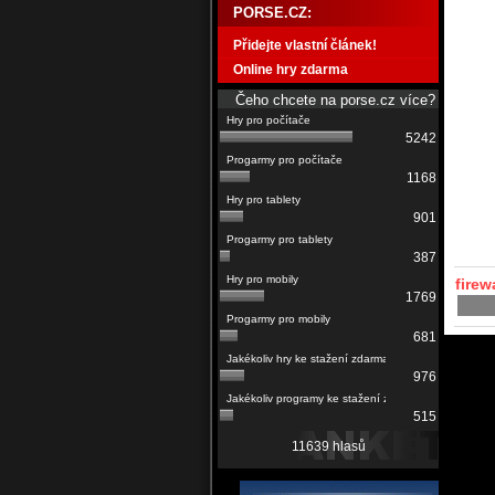
PORSE.CZ:
Přidejte vlastní článek!
Online hry zdarma
Čeho chcete na porse.cz více?
5242
1168
901
387
firew
1769
681
976
515
11639 hlasů