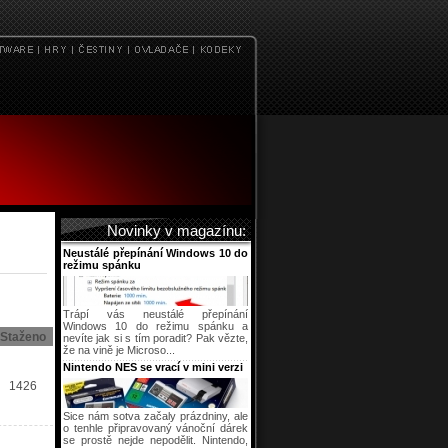
Novinky v magazínu:
Neustálé přepínání Windows 10 do
režimu spánku
Trápí vás neustálé přepínání
Windows 10 do režimu spánku a
Staženo
nevíte jak si s tím poradit? Pak vězte,
že na vině je Microso...
Nintendo NES se vrací v mini verzi
1426
Sice nám sotva začaly prázdniny, ale
o tenhle připravovaný vánoční dárek
se prostě nejde nepodělit. Nintendo,