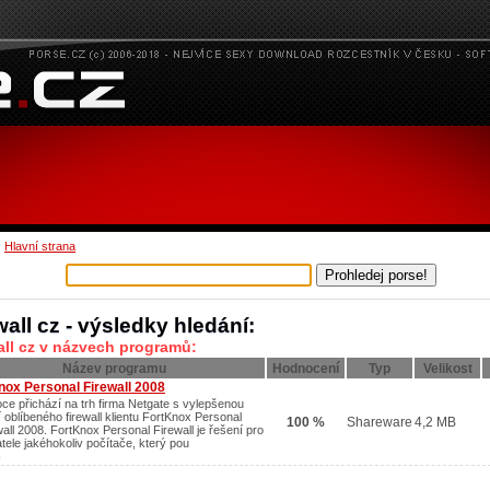
:
Hlavní strana
wall cz - výsledky hledání:
all cz v názvech programů:
Název programu
Hodnocení
Typ
Velikost
nox Personal Firewall 2008
oce přichází na trh firma Netgate s vylepšenou
í oblíbeného firewall klientu FortKnox Personal
100 %
Shareware
4,2 MB
wall 2008. FortKnox Personal Firewall je řešení pro
atele jakéhokoliv počítače, který pou
/