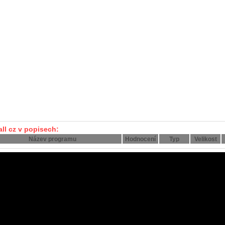
all cz v popisech:
Název programu
Hodnocení
Typ
Velikost