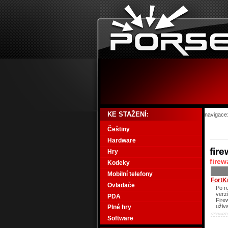
KE STAŽENÍ:
navigace
Češtiny
Hardware
fire
Hry
firew
Kodeky
Mobilní telefony
FortK
Ovladače
Po r
verz
PDA
Fire
uživ
Plné hry
XP/Vista/XP
Software