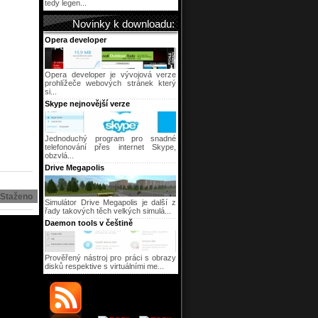
tedy legen...
Novinky k downloadu:
Opera developer
Opera developer je vývojová verze
prohlížeče webových stránek který
si...
Skype nejnovější verze
Jednoduchý program pro snadné
telefonování přes internet Skype,
obzvlá...
Drive Megapolis
Staženo
Simulátor Drive Megapolis je další z
řady takových těch velkých simulá...
Daemon tools v češtině
Prověřený nástroj pro práci s obrazy
disků respektive s virtuálními me...