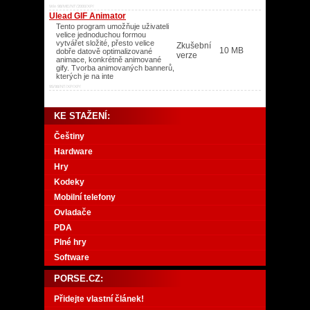
Win 98/ME/NT/2000/XP/
Ulead GIF Animator
Tento program umožňuje uživateli
velice jednoduchou formou
vytvářet složité, přesto velice
Zkušební
10 MB
dobře datově optimalizované
verze
animace, konkrétně animované
gify. Tvorba animovaných bannerů,
kterých je na inte
95/98/NT/XP/XP/
KE STAŽENÍ:
Češtiny
Hardware
Hry
Kodeky
Mobilní telefony
Ovladače
PDA
Plné hry
Software
PORSE.CZ:
Přidejte vlastní článek!