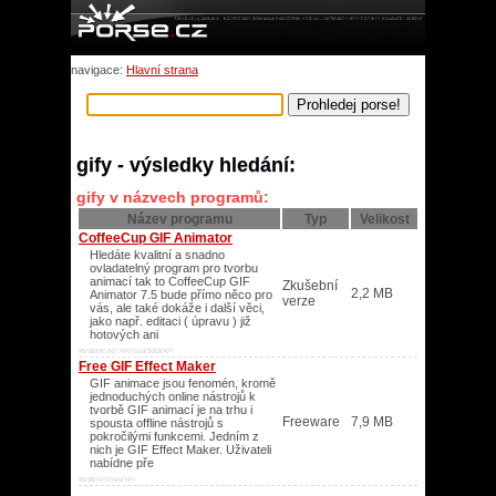
navigace:
Hlavní strana
gify - výsledky hledání:
gify v názvech programů:
Název programu
Typ
Velikost
CoffeeCup GIF Animator
Hledáte kvalitní a snadno
ovladatelný program pro tvorbu
animací tak to CoffeeCup GIF
Zkušební
2,2 MB
Animator 7.5 bude přímo něco pro
verze
vás, ale také dokáže i další věci,
jako např. editaci ( úpravu ) již
hotových ani
95/98/ME/NT/XP/Vista/2003/XP/
Free GIF Effect Maker
GIF animace jsou fenomén, kromě
jednoduchých online nástrojů k
tvorbě GIF animací je na trhu i
Freeware
7,9 MB
spousta offline nástrojů s
pokročilými funkcemi. Jedním z
nich je GIF Effect Maker. Uživateli
nabídne pře
95/98/XP/Vista/XP/