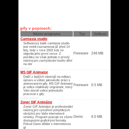
gify v popisech:
Název programu
Typ
Velikost
Camtasia studio
Softwarový balík camtasia studio
jste mohli zaznamenat již před 14
lety, tedy v roce 2002 kdy se
Freeware
248 MB
objevila jeho první verze. Z
počátku se však jednalo o prostý
nástroj pro zachytávání buďto dění
na obr
XP/Vista/XP/
MS GIF Animator
Další z lepších nástrojů na editaci,
úpravu a vůbec jakoukoliv práci s
animovanými gify. MS GIF Animator
Freeware
0.5 MB
je velice malinkatý origrámek, který
Vám dovolí velice jednoduše
pracovat s gify.
Win 98/ME/NT/2000/XP/
Zoner GIF Animátor
Zoner GIF Animátor je profesionální
nástroj pro vytváření pohyblivých
obrázků pro Vaše internetové
Demo
6.0 MB
stránky. Program pracuje se všemi
dostupnými grafickými formáty.
Pokud často děláte s internetovou
gr