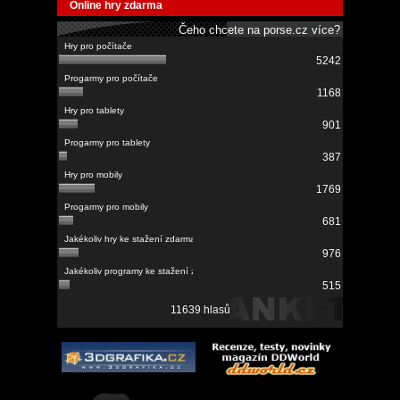
Online hry zdarma
Čeho chcete na porse.cz více?
5242
1168
901
387
1769
681
976
515
11639 hlasů