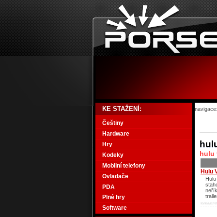
KE STAŽENÍ:
navigace
Češtiny
Hardware
hul
Hry
hulu
Kodeky
Mobilní telefony
Hulu 
Ovladače
Hulu
stah
PDA
neří
trail
Plné hry
95/98/ME/NT
Software