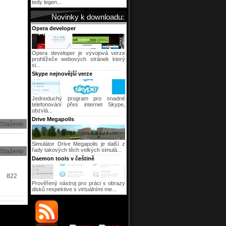
tedy legen...
Novinky k downloadu:
Opera developer
Opera developer je vývojová verze
prohlížeče webových stránek který
si...
Skype nejnovější verze
Jednoduchý program pro snadné
telefonování přes internet Skype,
obzvlá...
Drive Megapolis
Staženo
Simulátor Drive Megapolis je další z
řady takových těch velkých simulá...
Staženo
Daemon tools v češtině
822
Prověřený nástroj pro práci s obrazy
disků respektive s virtuálními me...