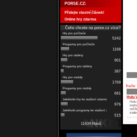
PORSE.CZ:
Přidejte vlastní článek!
Online hry zdarma
Čeho chcete na porse.cz více?
5242
1168
901
387
1769
hulu 
681
Hulu 
Hulu
976
stah
neří
trail
515
95/98/ME/NT
11639 hlasů