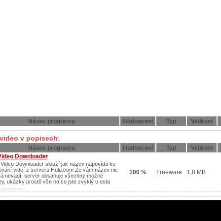
Název programu
Hodnocení
Typ
Velikost
video v popisech:
Název programu
Hodnocení
Typ
Velikost
Video Downloader
 Video Downloader slouží jak nazev napovídá ke
ování videí z serveru Hulu.com Že vám název nic
100 %
Freeware
1,8 MB
ká nevadí, server obsahuje všechny možné
ery, ukázky prostě vše na co jste zvyklý u osta
/XP/Vista/2003/XP/