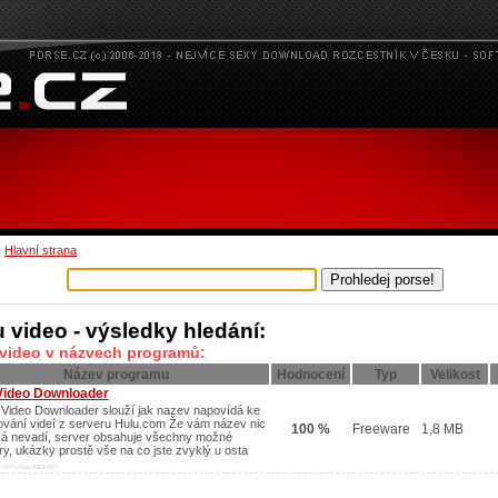
:
Hlavní strana
u video - výsledky hledání:
 video v názvech programů:
Název programu
Hodnocení
Typ
Velikost
Video Downloader
 Video Downloader slouží jak nazev napovídá ke
ování videí z serveru Hulu.com Že vám název nic
100 %
Freeware
1,8 MB
ká nevadí, server obsahuje všechny možné
ery, ukázky prostě vše na co jste zvyklý u osta
/XP/Vista/2003/XP/