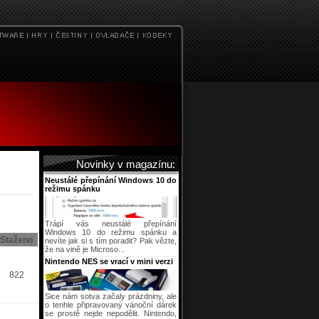
Novinky v magazínu:
Neustálé přepínání Windows 10 do
režimu spánku
Trápí vás neustálé přepínání
Windows 10 do režimu spánku a
Staženo
nevíte jak si s tím poradit? Pak vězte,
že na vině je Microso...
Nintendo NES se vrací v mini verzi
822
Sice nám sotva začaly prázdniny, ale
o tenhle připravovaný vánoční dárek
se prostě nejde nepodělit. Nintendo,