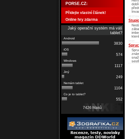
Hern
PORSE.CZ:
dobř
předs
Inva
Přidejte vlastní článek!
ME/XP/Vista
Online hry zdarma
Stupi
Nedá
Jaký operační systém má váš
zába
tablet?
imbe
kter
XP/XP/
3830
Spruc
Spru
znám
574
snaží
sestř
1117
249
1104
552
7426 hlasů