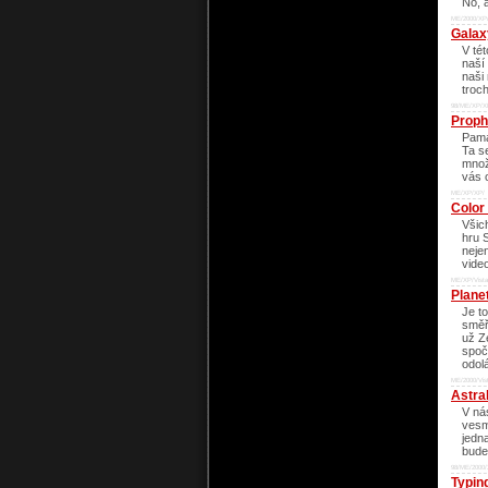
No, 
ME/2000/XP/
Galax
V té
naší 
naši
troc
98/ME/XP/X
Proph
Pama
Ta s
množ
vás 
ME/XP/XP/
Color
Všich
hru 
neje
vide
ME/XP/Vista
Plane
Je t
směř
už Z
spoč
odol
ME/2000/Vis
Astra
V ná
vesm
jedn
bude
98/ME/2000/
Typin