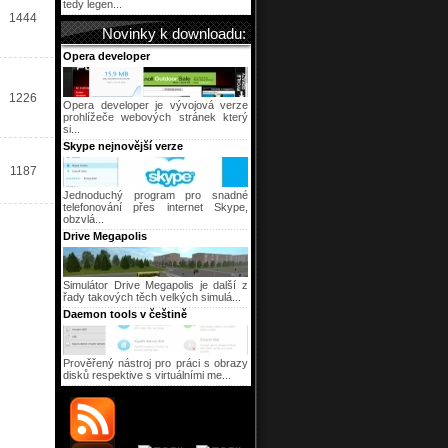
tedy legen...
1444
Novinky k downloadu:
Opera developer
1226
Opera developer je vývojová verze
prohlížeče webových stránek který
si...
Skype nejnovější verze
1187
Jednoduchý program pro snadné
telefonování přes internet Skype,
obzvlá...
Drive Megapolis
Simulátor Drive Megapolis je další z
řady takových těch velkých simulá...
Daemon tools v češtině
Prověřený nástroj pro práci s obrazy
disků respektive s virtuálními me...