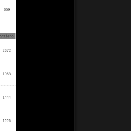
659
Staženo
2672
1968
1444
1226