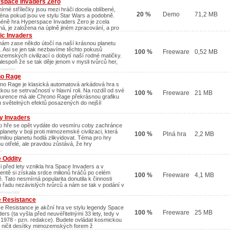
space Invaders Zero
írné střílečky jsou mezi hráči docela oblíbené,
20 %
Demo
71,2 MB
éna pokud jsou ve stylu Star Wars a podobně.
éně hra Hyperspace Invaders Zero je zcela
šná, je založena na úplně jiném zpracování, a pro
c Invaders
nám zase někdo útočí na naší krásnou planetu
. Asi se jen tak nezbavíme těchto pokusů
100 %
Freeware
0,52 MB
zemských civilizací o dobytí naší rodné matičky.
alespoň že se tak děje jenom v mysli tvůrců her,
Vista/2003/
no Rage
no Rage je klasická automatová arkádová hra s
kou se setrvačností v hlavní roli. Na rozdíl od své
100 %
Freeware
21 MB
urence má ale Chrono Rage překrásnou grafiku
u světelných efektů posazených do nejšíl
/
y Invaders
to hře se opět vydáte do vesmíru coby zachránce
planety v boji proti mimozemské civilizaci, která
100 %
Plná hra
2,2 MB
 milou planetu hodlá zlikvidovat. Téma pro hry
hu otřelé, ale pravdou zůstává, že hry
P/
 Oddity
i před lety vznikla hra Space Invaders a v
ntě si získala srdce milionů hráčů po celém
100 %
Freeware
4,1 MB
. Tato nesmírná popularita donutila k činnosti
u řadu nezávislých tvůrců a nám se tak v podání v
XP/Vista/2003/
 Resistance
e Resistance je akční hra ve stylu legendy Space
100 %
Freeware
25 MB
ers (ta vyšla před neuvéřitelnými 33 lety, tedy v
 1978 - pzn. redakce). Budete ovládat kosmickou
a ničit desítky mimozemských forem ž