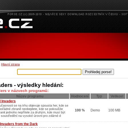
:
Hlavní strana
aders - výsledky hledání:
ders v názvech programů:
Název programu
Hodnocení
Typ
Velikost
d Invaders
učasnosti se na trhu objevuje spousta her, kde se
pořádné zbraně neobejdete, kde se pokoušíte
100 %
Demo
100 MB
ranit jednoho nepřítele za druhým, kde musí být
 soustředění na vysoké úrovni pro zdárné d
 Invaders from the Dark