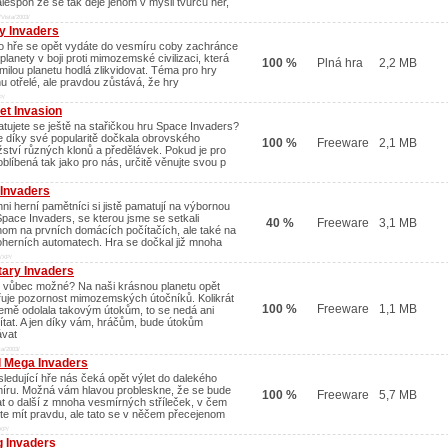
alespoň že se tak děje jenom v mysli tvůrců her,
Vista/2003/
y Invaders
to hře se opět vydáte do vesmíru coby zachránce
planety v boji proti mimozemské civilizaci, která
100 %
Plná hra
2,2 MB
 milou planetu hodlá zlikvidovat. Téma pro hry
hu otřelé, ale pravdou zůstává, že hry
P/
et Invasion
tujete se ještě na stařičkou hru Space Invaders?
e díky své popularitě dočkala obrovského
100 %
Freeware
2,1 MB
ství různých klonů a předělávek. Pokud je pro
oblíbená tak jako pro nás, určitě věnujte svou p
 Invaders
ni herní pamětníci si jistě pamatují na výbornou
Space Invaders, se kterou jsme se setkali
40 %
Freeware
3,1 MB
nom na prvních domácích počítačích, ale také na
oherních automatech. Hra se dočkal již mnoha
/XP/
tary Invaders
o vůbec možné? Na naši krásnou planetu opět
uje pozornost mimozemských útočníků. Kolikrát
100 %
Freeware
1,1 MB
emě odolala takovým útokům, to se nedá ani
ítat. A jen díky vám, hráčům, bude útokům
ávat
ta/2003/
l Mega Invaders
sledující hře nás čeká opět výlet do dalekého
íru. Možná vám hlavou probleskne, že se bude
100 %
Freeware
5,7 MB
at o další z mnoha vesmírných stříleček, v čem
te mít pravdu, ale tato se v něčem přecejenom
XP/
g Invaders