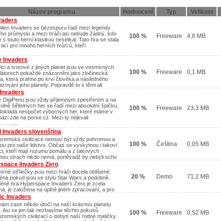
Název programu
Hodnocení
Typ
Velikost
vaders
Alien Invaders se bezesporu řadí mezi legendy
ího průmyslu a mezi hráči asi nebude žádný, kdo
100 %
Freeware
4,8 MB
 s touto herní klasikou nesetkal. Tato hra se stala
irací pro mnoho herních tvůrců, kteří
e Invaders
elci a tvorové z jiných planet jsou ve vesmírných
100 %
Freeware
0,1 MB
látorech pokaždé znázorněni jako zločinecká
a, která prahne po krvi člověka a následného
izování jeho planety. Popravdě to s těmi ali
Invaders
z DigiPenu jsou vždy příjemným zpestřením a na
volně šiřitelných her se řadí mezi absolutní špičku,
100 %
Freeware
23,3 MB
dokládá nespočet výborných her, které máme v
bázi zde na porse.cz. Mezi ty nejkvali
XP/Vista/2003/
d Invaders slovenština
zemská civilizace nemusí být vždy pohromou a
100 %
Čeština
0,05 MB
ou pro naše lidstvo. Občas se vyskytnou i takoví
nci, kteří mají rozumu pomálu a z takových
inou strach nikdo nemá, poněvadž by nebyli scho
space Invaders Zero
írné střílečky jsou mezi hráči docela oblíbené,
20 %
Demo
71,2 MB
éna pokud jsou ve stylu Star Wars a podobně.
éně hra Hyperspace Invaders Zero je zcela
šná, je založena na úplně jiném zpracování, a pro
c Invaders
nám zase někdo útočí na naší krásnou planetu
. Asi se jen tak nezbavíme těchto pokusů
100 %
Freeware
0,52 MB
zemských civilizací o dobytí naší rodné matičky.