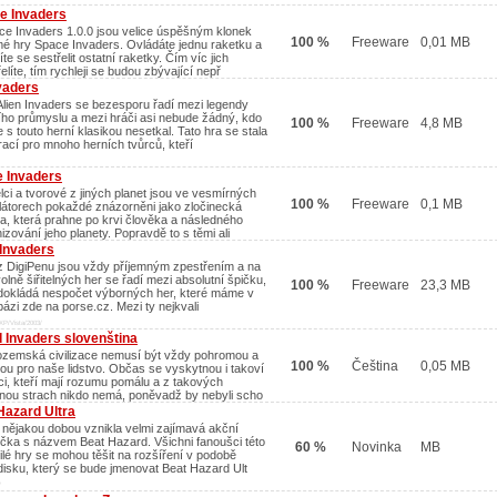
e Invaders
ce Invaders 1.0.0 jsou velice úspěšným klonek
100 %
Freeware
0,01 MB
é hry Space Invaders. Ovládáte jednu raketku a
te se sestřelit ostatní raketky. Čím víc jich
elíte, tím rychleji se budou zbývající nepř
vaders
Alien Invaders se bezesporu řadí mezi legendy
ího průmyslu a mezi hráči asi nebude žádný, kdo
100 %
Freeware
4,8 MB
 s touto herní klasikou nesetkal. Tato hra se stala
irací pro mnoho herních tvůrců, kteří
e Invaders
elci a tvorové z jiných planet jsou ve vesmírných
100 %
Freeware
0,1 MB
látorech pokaždé znázorněni jako zločinecká
a, která prahne po krvi člověka a následného
izování jeho planety. Popravdě to s těmi ali
Invaders
z DigiPenu jsou vždy příjemným zpestřením a na
volně šiřitelných her se řadí mezi absolutní špičku,
100 %
Freeware
23,3 MB
dokládá nespočet výborných her, které máme v
bázi zde na porse.cz. Mezi ty nejkvali
XP/Vista/2003/
d Invaders slovenština
zemská civilizace nemusí být vždy pohromou a
100 %
Čeština
0,05 MB
ou pro naše lidstvo. Občas se vyskytnou i takoví
nci, kteří mají rozumu pomálu a z takových
inou strach nikdo nemá, poněvadž by nebyli scho
Hazard Ultra
 nějakou dobou vznikla velmi zajímavá akční
lečka s názvem Beat Hazard. Všichni fanoušci této
60 %
Novinka
MB
ilé hry se mohou těšit na rozšíření v podobě
disku, který se bude jmenovat Beat Hazard Ult
/