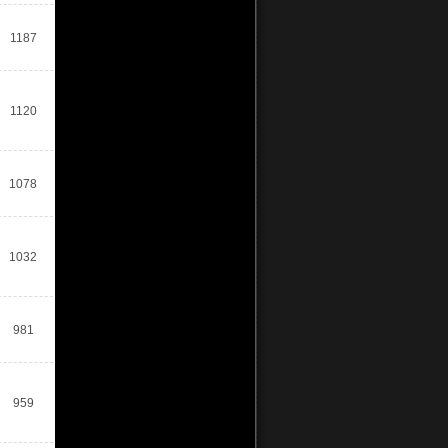
1187
1120
1078
1032
981
959