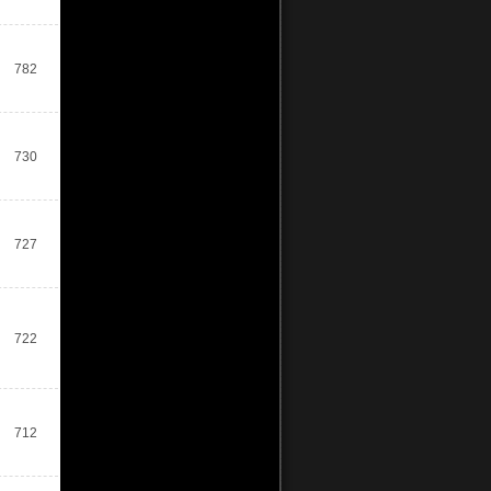
782
730
727
722
712