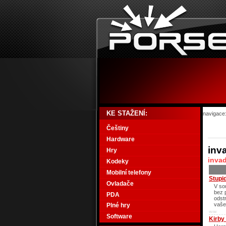
KE STAŽENÍ:
navigace
Češtiny
Hardware
inv
Hry
inva
Kodeky
Mobilní telefony
Stupi
Ovladače
V so
bez 
PDA
odst
vaše
Plné hry
95/98/
Software
Kirby