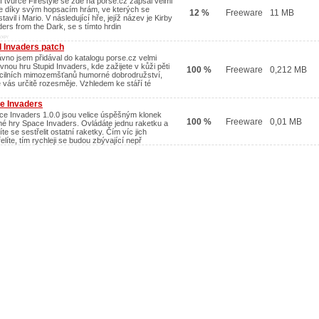
í tvůrce Firestyle se zde na porse.cz zapsal velmi
e díky svým hopsacím hrám, ve kterých se
12 %
Freeware
11 MB
tavil i Mario. V následující hře, jejíž název je Kirby
ders from the Dark, se s tímto hrdin
/XP/
d Invaders patch
vno jsem přidával do katalogu porse.cz velmi
vnou hru Stupid Invaders, kde zažijete v kůži pěti
100 %
Freeware
0,212 MB
cilních mimozemšťanů humorné dobrodružství,
é vás určitě rozesměje. Vzhledem ke stáří té
e Invaders
ce Invaders 1.0.0 jsou velice úspěšným klonek
100 %
Freeware
0,01 MB
é hry Space Invaders. Ovládáte jednu raketku a
te se sestřelit ostatní raketky. Čím víc jich
elíte, tím rychleji se budou zbývající nepř