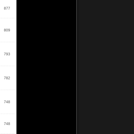
877
809
793
782
748
748