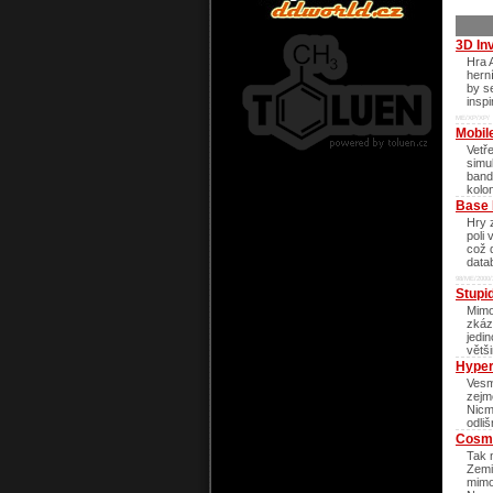
3D In
Hra 
hern
by se
insp
ME/XP/XP/
Mobil
Vetř
simu
band
kolon
Base 
Hry 
poli 
což 
data
98/ME/2000/
Stupi
Mimo
zkáz
jedi
větš
Hyper
Vesm
zejm
Nicm
odli
Cosmi
Tak 
Zemi
mimo