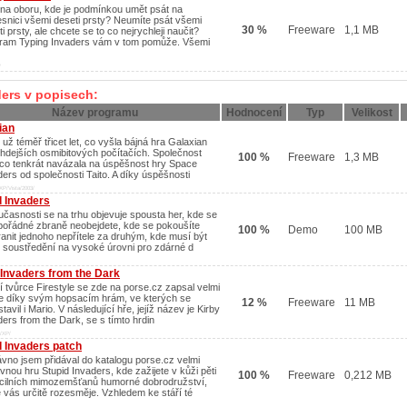
 na oboru, kde je podmínkou umět psát na
esnici všemi deseti prsty? Neumíte psát všemi
30 %
Freeware
1,1 MB
i prsty, ale chcete se to co nejrychleji naučit?
ram Typing Invaders vám v tom pomůže. Všemi
/
ers v popisech:
Název programu
Hodnocení
Typ
Velikost
ian
 už téměř třicet let, co vyšla bájná hra Galaxian
ehdejších osmibitových počítačích. Společnost
100 %
Freeware
1,3 MB
o tenkrát navázala na úspěšnost hry Space
ders od společnosti Taito. A díky úspěšnosti
XP/Vista/2003/
d Invaders
učasnosti se na trhu objevuje spousta her, kde se
pořádné zbraně neobejdete, kde se pokoušíte
100 %
Demo
100 MB
ranit jednoho nepřítele za druhým, kde musí být
 soustředění na vysoké úrovni pro zdárné d
 Invaders from the Dark
í tvůrce Firestyle se zde na porse.cz zapsal velmi
e díky svým hopsacím hrám, ve kterých se
12 %
Freeware
11 MB
tavil i Mario. V následující hře, jejíž název je Kirby
ders from the Dark, se s tímto hrdin
/XP/
d Invaders patch
vno jsem přidával do katalogu porse.cz velmi
vnou hru Stupid Invaders, kde zažijete v kůži pěti
100 %
Freeware
0,212 MB
cilních mimozemšťanů humorné dobrodružství,
é vás určitě rozesměje. Vzhledem ke stáří té