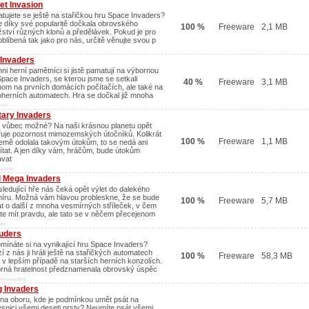
et Invasion
tujete se ještě na stařičkou hru Space Invaders?
e díky své popularitě dočkala obrovského
100 %
Freeware
2,1 MB
ství různých klonů a předělávek. Pokud je pro
oblíbená tak jako pro nás, určitě věnujte svou p
 Invaders
ni herní pamětníci si jistě pamatují na výbornou
Space Invaders, se kterou jsme se setkali
40 %
Freeware
3,1 MB
nom na prvních domácích počítačích, ale také na
oherních automatech. Hra se dočkal již mnoha
/XP/
tary Invaders
o vůbec možné? Na naši krásnou planetu opět
uje pozornost mimozemských útočníků. Kolikrát
100 %
Freeware
1,1 MB
emě odolala takovým útokům, to se nedá ani
ítat. A jen díky vám, hráčům, bude útokům
ávat
ta/2003/
l Mega Invaders
sledující hře nás čeká opět výlet do dalekého
íru. Možná vám hlavou probleskne, že se bude
100 %
Freeware
5,7 MB
at o další z mnoha vesmírných stříleček, v čem
te mít pravdu, ale tato se v něčem přecejenom
XP/
ruders
mínáte si na vynikající hru Space Invaders?
í z nás ji hráli ještě na stařičkých automatech
100 %
Freeware
58,3 MB
 v lepším případě na starších herních konzolích.
rná hratelnost předznamenala obrovský úspěc
XP/Vista/2003/
g Invaders
 na oboru, kde je podmínkou umět psát na
esnici všemi deseti prsty? Neumíte psát všemi