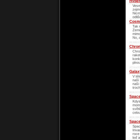
Hyper
Vesm
zejm
Nicm
odli
Cosmi
Tak 
Zemi
mimo
No, 
ME/2000/XP/
Chro
Chro
raket
konk
plno
XP/Vista/XP
Galax
V té
naší 
naši
troc
98/ME/XP/X
Space
Kdys
mome
světě
celo
98/ME/2000/
Space
Spac
Invad
roce
loď 