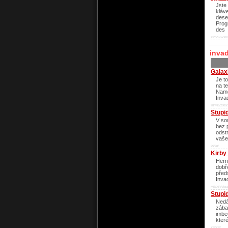
Jste
kláv
deset
Prog
des
XP/Vista/XP
invad
Galax
Je to
na t
Namc
Inva
98/ME/2000/
Stupi
V so
bez 
odst
vaše
95/98/
Kirby
Hern
dobř
předs
Inva
ME/XP/Vista
Stupi
Nedá
zába
imbe
kter
XP/XP/