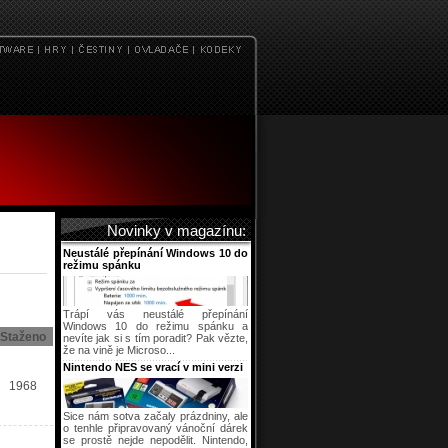
Novinky v magazínu:
Neustálé přepínání Windows 10 do
režimu spánku
Trápí vás neustálé přepínání
Windows 10 do režimu spánku a
Staženo
nevíte jak si s tím poradit? Pak vězte,
že na vině je Microso...
Nintendo NES se vrací v mini verzi
1968
Sice nám sotva začaly prázdniny, ale
o tenhle připravovaný vánoční dárek
se prostě nejde nepodělit. Nintendo,