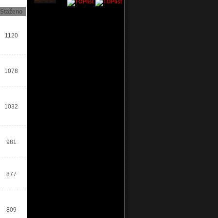
Staženo
1120
1078
1032
981
877
809