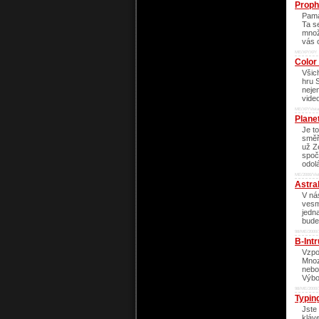
Proph
Pama
Ta s
množ
vás 
ME/XP/XP/
Color
Všich
hru 
neje
vide
ME/XP/Vista
Plane
Je t
směř
už Z
spoč
odol
ME/2000/Vis
Astra
V ná
vesm
jedn
bude
98/ME/2000/
B-Int
Vzpo
Mnoz
nebo
Výbo
98/ME/2000/
Typin
Jste
kláv