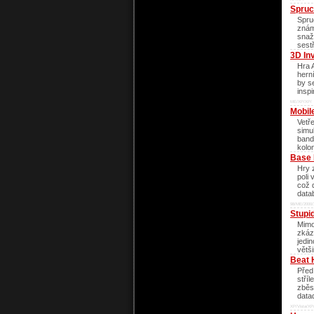
Spruc
Spru
znám
snaží
sestř
3D In
Hra 
hern
by se
insp
ME/XP/XP/
Mobil
Vetř
simu
band
kolon
Base 
Hry 
poli 
což 
data
98/ME/2000/
Stupi
Mimo
zkáz
jedi
větš
Beat 
Před
stří
zběs
data
XP/Vista/XP