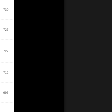
730
727
722
712
696