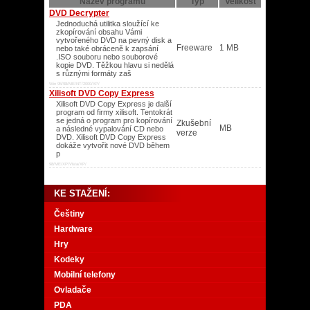
Název programu
Typ
Velikost
DVD Decrypter
Jednoduchá utilitka sloužící ke
zkopírování obsahu Vámi
vytvořeného DVD na pevný disk a
Freeware
1 MB
nebo také obráceně k zapsání
.ISO souboru nebo souborové
kopie DVD. Těžkou hlavu si nedělá
s různými formáty zaš
Win 95/98/ME/NT/2000/XP/
Xilisoft DVD Copy Express
Xilisoft DVD Copy Express je další
program od firmy xilisoft. Tentokrát
se jedná o program pro kopírování
Zkušební
MB
a následné vypalování CD nebo
verze
DVD. Xilisoft DVD Copy Express
dokáže vytvořit nové DVD během
p
98/ME/XP/Vista/XP/
KE STAŽENÍ:
Češtiny
Hardware
Hry
Kodeky
Mobilní telefony
Ovladače
PDA