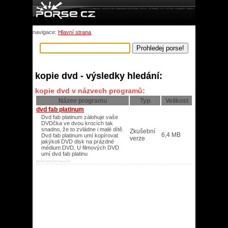
navigace:
Hlavní strana
kopie dvd - výsledky hledání:
kopie dvd v názvech programů:
Název programu
Typ
Velikost
dvd fab platinum
Dvd fab platinum zálohuje vaše
DVDčka ve dvou krocích tak
snadno, že to zvládne i malé dítě.
Zkušební
6,4 MB
Dvd fab platinum umí kopírovat
verze
jakýkoli DVD disk na prázdné
médium DVD. U filmových DVD
umí dvd fab platinu
98/ME/2000/XP/Vista/XP/