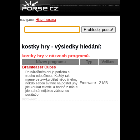
navigace:
Hlavní strana
kostky hry - výsledky hledání:
kostky hry v názvech programů:
Název programu
Typ
Velikost
Brainteaser Cubes
Po náročném dni je potřeba si
trochu odpočinout. Každý tak
máme ve zvyku dělat něco jiného,
Freeware
2 MB
někdo sebou švihne na postel, jiný
jde koukat televizi a hodně z nás si
jde zahrát nějakou zábavnou
počítačo
ME/XP/Vista/XP/