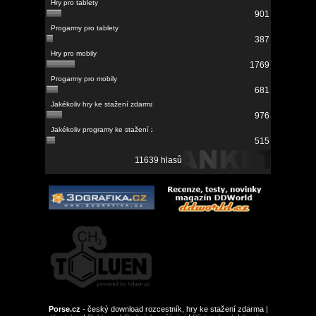
901
387
1769
681
976
515
11639 hlasů
Porse.cz
- český download rozcestník, hry ke stažení zdarma |