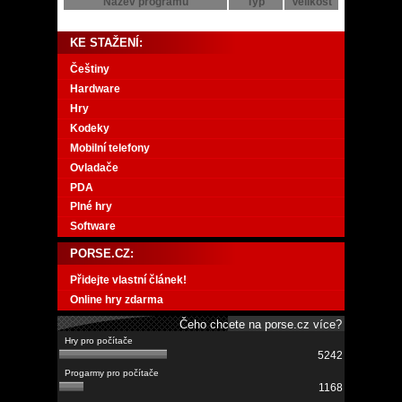
Název programu
Typ
Velikost
KE STAŽENÍ:
Češtiny
Hardware
Hry
Kodeky
Mobilní telefony
Ovladače
PDA
Plné hry
Software
PORSE.CZ:
Přidejte vlastní článek!
Online hry zdarma
Čeho chcete na porse.cz více?
5242
1168