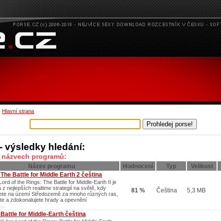
:
Hlavní strana
 - výsledky hledání:
v názvech programů:
Název programu
Hodnocení
Typ
Velikost
The Battle for Middle Earth 2 čeština
ord of the Rings: The Battle for Middle-Earth II je
 z nejlepších realtime strategií na světě, kdy
81 %
Čeština
5,3 MB
jete na území Středozemě za mnoho různých ras,
íte a zdokonalujete hrady a opevnění
/XP/
Battle for Middle-Earth čeština