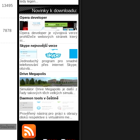
tedy legen...
13495
Novinky k downloadu:
Opera developer
7878
Opera developer je vývojová verze
prohlížeče webových stránek který
si...
Skype nejnovější verze
Jednoduchý program pro snadné
telefonování přes internet Skype,
obzvlá...
Drive Megapolis
Simulátor Drive Megapolis je další z
řady takových těch velkých simulá...
Daemon tools v češtině
Prověřený nástroj pro práci s obrazy
disků respektive s virtuálními me...
Staženo