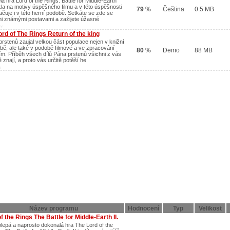
á hra Lord of the Rings: Battle for Middle-Earth
kla na motivy úspěšného filmu a v této úspěšnosti
79 %
Čeština
0.5 MB
ačuje i v této herní podobě. Setkáte se zde se
i známými postavami a zažijete úžasné
P/
ord of The Rings Return of the king
prstenů zaujal velkou část populace nejen v knižní
bě, ale také v podobě filmové a ve zpracování
80 %
Demo
88 MB
ím. Příběh všech dílů Pána prstenů všichni z vás
ě znají, a proto vás určitě potěší he
/
Název programu
Hodnocení
Typ
Velikost
f the Rings The Battle for Middle-Earth II.
olepá a naprosto dokonalá hra The Lord of the