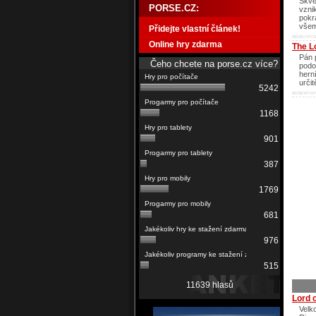
Skvěl
PORSE.CZ:
vzni
pokr
všem
Přidejte vlastní článek!
98/ME/XP/X
Online hry zdarma
The L
Pán 
Čeho chcete na porse.cz více?
podo
hern
určit
5242
95/98/XP/XP
1168
901
387
1769
681
976
515
11639 hlasů
Lord o
Velk