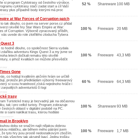
ďte si program Cyklotrasy od českého výrobce.
52 %
Shareware
100 MB
rogramu cyklotrasy stačí zadat start a cíl Vaší
otrasy plus případně body kterými má proc
000/XP/Vista/
pire at War Forces of Corruption patch
 to tak dlouho, co jsem na server porse.cz přidal
verzi skvělé hry Star Wars Empire at War:
100 %
Freeware
20 MB
es of Corruption. Výborně zpracovaný příběh,
ý vás uvede do role zlotřilého zloducha Tybera
P/
 Quest 3
e to hodně dlouho, co společnost Sierra vydala
i zdařilou adventuru Kings Quest 3 a my jsme se
100 %
Freeware
43,3 MB
noha letech dočkali remaku této skvělé
ntury, o jehož kvalitách se můžete přesvědčit
XP/2003/
Times Gone
vás, co holdují kvalitním akčním hrám se určitě
dují, protože jim předkládám výborný freewarový
60 %
Freeware
64,3 MB
, který si svou hratelností získá nejednoho hráče i
 zarputilých adventuristů či logi
XP/2003/
ické trasy
ram Turistické trasy je bezvadný jak na občasnou
tiku, tak i pro velké turisty. Program zobrazuje
100 %
Shareware
93 MB
 českých oblastí v digitální podobě na PC.
e si sami naklikat trasu, kterou hodláte
/Vista/2003/XP/
mail in Brooklyn
dlouhou dobu se snažím najít nějakou dobrou
skou mlátičku, ale během mého pátrání jsem
100 %
Freeware
1,7 MB
il, že tyto hry jsou prostě nedostatkovým zbožím.
om nás všechny tak ukrutně baví. Jednu trošku