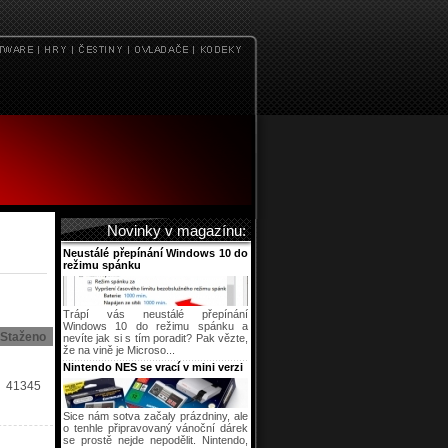
Novinky v magazínu:
Neustálé přepínání Windows 10 do
režimu spánku
Trápí vás neustálé přepínání
Windows 10 do režimu spánku a
Staženo
nevíte jak si s tím poradit? Pak vězte,
že na vině je Microso...
Nintendo NES se vrací v mini verzi
41345
Sice nám sotva začaly prázdniny, ale
o tenhle připravovaný vánoční dárek
se prostě nejde nepodělit. Nintendo,