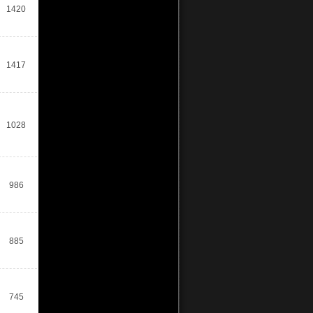
1420
1417
1028
986
885
745