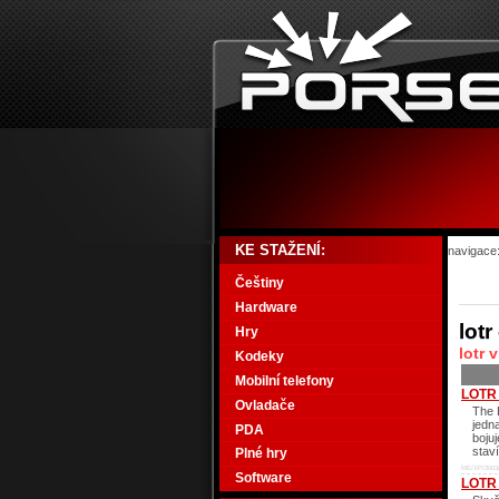
KE STAŽENÍ:
navigace
Češtiny
Hardware
lotr
Hry
lotr 
Kodeky
Mobilní telefony
LOTR 
Ovladače
The L
jedna
PDA
boju
stav
Plné hry
ME/XP/2003
Software
LOTR 