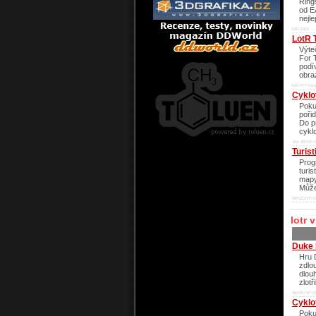
Rings
od E
nejle
ME/2003/
LotR 
Výte
For 
podí
obraz
ME/XP/Vista
Cyklo
Poku
poři
Do p
cykl
Win 98/ME/2
Turist
Prog
turis
mapy
Můžet
98/ME/NT/XP
lotr 
Duke 
Hru 
zdlou
dlou
zlot
98/ME/XP/X
Cyklo
Poku