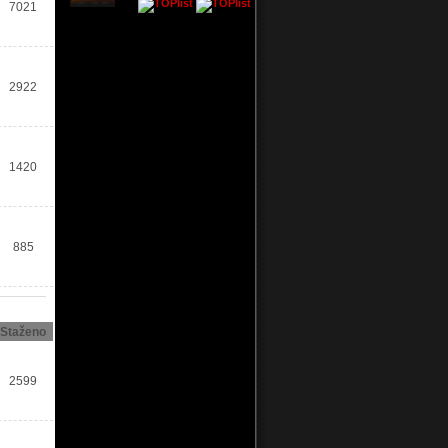
7021
2922
1420
885
Staženo
2599