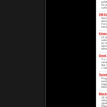
poři
Do p
cykl
Win 98/ME/2
SW Em
Není
demo
Forc
kter
98/ME/XP/X
Kings
Už j
velm
po m
adve
běhe
98/ME/2000/
Good 
Ti z 
zara
titul
z řad
98/ME/2000/
Turist
Prog
turis
mapy
Můžet
98/ME/NT/XP
Black
Již 
měst
zjist
Přit