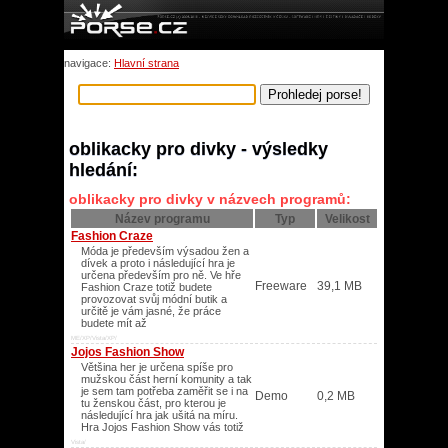
navigace:
Hlavní strana
oblikacky pro divky - výsledky
hledání:
oblikacky pro divky v názvech programů:
Název programu
Typ
Velikost
Fashion Craze
Móda je především výsadou žen a
dívek a proto i následující hra je
určena především pro ně. Ve hře
Freeware
39,1 MB
Fashion Craze totiž budete
provozovat svůj módní butik a
určitě je vám jasné, že práce
budete mít až
ME/XP/Vista/XP/
Jojos Fashion Show
Většina her je určena spíše pro
mužskou část herní komunity a tak
je sem tam potřeba zaměřit se i na
Demo
0,2 MB
tu ženskou část, pro kterou je
následující hra jak ušitá na míru.
Hra Jojos Fashion Show vás totiž
Vista/