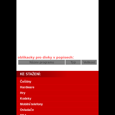
oblikacky pro divky v popisech:
Název programu
Typ
Velikost
KE STAŽENÍ:
Češtiny
Hardware
Hry
Kodeky
Mobilní telefony
Ovladače