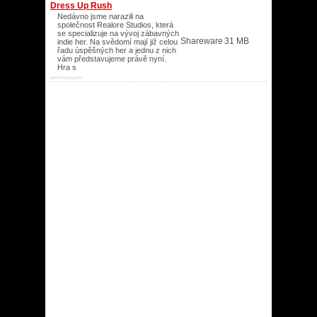
Dress Up Rush
Nedávno jsme narazili na
společnost Realore Studios, která
se specializuje na vývoj zábavných
Shareware
31 MB
indie her. Na svědomí mají již celou
řadu úspěšných her a jednu z nich
vám představujeme právě nyní.
Hra s
ME/XP/Vista/XP/