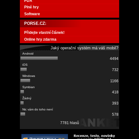
PDA
Plné hry
Software
PORSE.CZ:
Přidejte vlastní článek!
Online hry zdarma
Jaký operační systém má váš mobil?
4494
732
1166
418
393
578
7781 hlasů