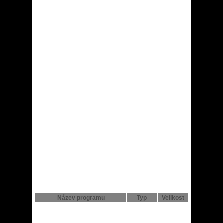
Název programu
Typ
Velikost