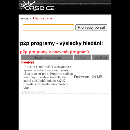
navigace:
Hlavní strana
p2p programy - výsledky hledání:
p2p programy v názvech programů:
Název programu
Typ
Velikost
FreeNet
FreeNet je netradiční aplikace pro
společné sdílení informací (dat)
přes peer-to-peer. Program slučuje
Freeware
24 MB
všechny uživatele FreeNet do
jedné celké sítě, kde je každý
uživatel v absolutní anonymitě a
vše
95/98/ME/NT/XP/Vista/2003/XP/