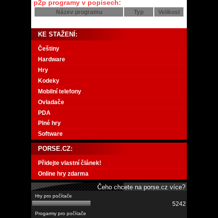
p2p programy v popisech:
Název programu
Typ
Velikost
KE STAŽENÍ:
Češtiny
Hardware
Hry
Kodeky
Mobilní telefony
Ovladače
PDA
Plné hry
Software
PORSE.CZ:
Přidejte vlastní článek!
Online hry zdarma
Čeho chcete na porse.cz více?
5242