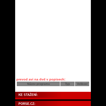
prevod avi na dvd v popisech:
Název programu
Typ
Velikost
KE STAŽENÍ:
PORSE.CZ: