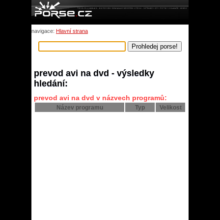
navigace:
Hlavní strana
prevod avi na dvd - výsledky
hledání:
prevod avi na dvd v názvech programů:
Název programu
Typ
Velikost