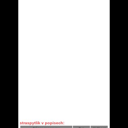
straspytlik v popisech: