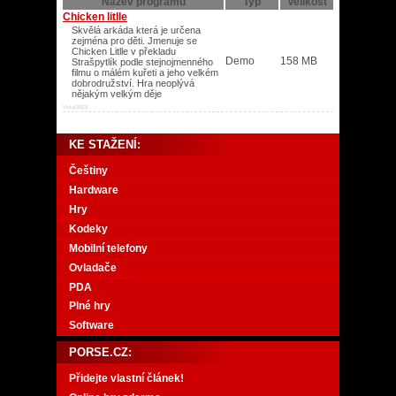
Název programu
Typ
Velikost
Chicken litlle
Skvělá arkáda která je určena
zejména pro děti. Jmenuje se
Chicken Litlle v překladu
Demo
158 MB
Strašpytlík podle stejnojmenného
filmu o málém kuřeti a jeho velkém
dobrodružství. Hra neoplývá
nějakým velkým děje
Vista/2003/
KE STAŽENÍ:
Češtiny
Hardware
Hry
Kodeky
Mobilní telefony
Ovladače
PDA
Plné hry
Software
PORSE.CZ:
Přidejte vlastní článek!