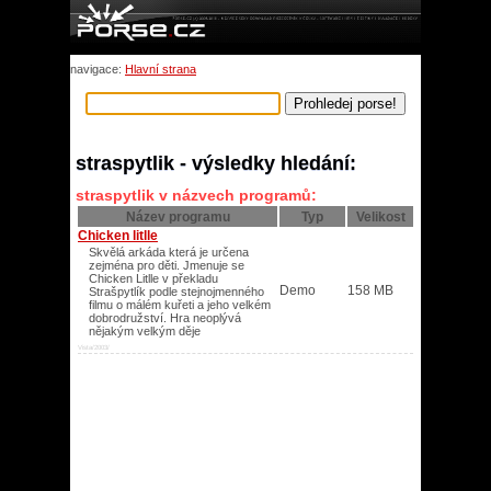
navigace:
Hlavní strana
straspytlik - výsledky hledání:
straspytlik v názvech programů:
Název programu
Typ
Velikost
Chicken litlle
Skvělá arkáda která je určena
zejména pro děti. Jmenuje se
Chicken Litlle v překladu
Demo
158 MB
Strašpytlík podle stejnojmenného
filmu o málém kuřeti a jeho velkém
dobrodružství. Hra neoplývá
nějakým velkým děje
Vista/2003/