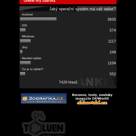
Online hry zdarma
Jaký operační systém má váš tablet?
3830
574
1117
249
1104
552
7426 hlasů