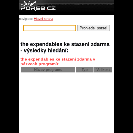
navigace:
Hlavní strana
the expendables ke stazeni zdarma
- výsledky hledání:
the expendables ke stazeni zdarma v
názvech programů:
Název programu
Typ
Velikost