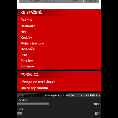
Název programu
Typ
Velikost
KE STAŽENÍ:
Češtiny
Hardware
Hry
Kodeky
Mobilní telefony
Ovladače
PDA
Plné hry
Software
PORSE.CZ:
Přidejte vlastní článek!
Online hry zdarma
Jaký operační systém má váš tablet?
3830
574