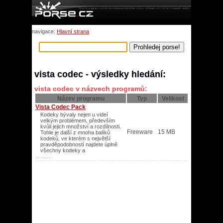
navigace:
Hlavní strana
vista codec - výsledky hledání:
vista codec v názvech programů:
Název programu
Typ
Velikost
Vista Codec Pack
Kodeky bývaly nejen u videí
velkým problémem, především
kvůli jejich množství a rozdílnosti.
Freeware
15 MB
Tohle je další z mnoha balíků
kodeků, ve kterém s největší
pravděpodobností najdete úplně
všechny kodeky a
XP/Vista/XP/