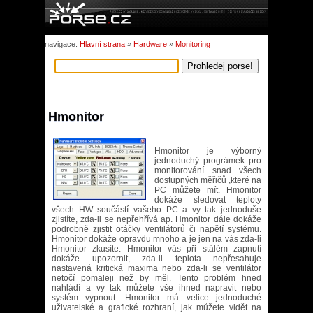
navigace:
Hlavní strana
»
Hardware
»
Monitoring
Hmonitor
Hmonitor je výborný
jednoduchý prográmek pro
monitorování snad všech
dostupných měřičů ,které na
PC můžete mít. Hmonitor
dokáže sledovat teploty
všech HW součástí vašeho PC a vy tak jednoduše
zjistíte, zda-li se nepřehřívá ap. Hmonitor dále dokáže
podrobně zjistit otáčky ventilátorů či napětí systému.
Hmonitor dokáže opravdu mnoho a je jen na vás zda-li
Hmonitor zkusíte. Hmonitor vás při stálém zapnutí
dokáže upozornit, zda-li teplota nepřesahuje
nastavená kritická maxima nebo zda-li se ventilátor
netočí pomaleji než by měl. Tento problém hned
nahládí a vy tak můžete vše ihned napravit nebo
systém vypnout. Hmonitor má velice jednoduché
uživatelské a grafické rozhraní, jak můžete vidět na