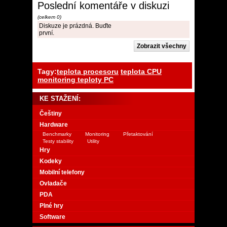
Poslední komentáře v diskuzi
(celkem 0)
Diskuze je prázdná. Buďte
první.
Tagy:
teplota procesoru
teplota CPU
monitoring teploty PC
KE STAŽENÍ:
Češtiny
Hardware
Benchmarky
Monitoring
Přetaktování
Testy stability
Utility
Hry
Kodeky
Mobilní telefony
Ovladače
PDA
Plné hry
Software