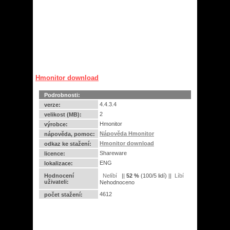
Hmonitor download
Podrobnosti:
4.4.3.4
verze:
2
velikost (MB):
Hmonitor
výrobce:
Nápověda Hmonitor
nápověda, pomoc:
Hmonitor download
odkaz ke stažení:
Shareware
licence:
ENG
lokalizace:
Hodnocení
||
52
%
(
100
/
5 lidí
) ||
uživateli:
Nehodnoceno
4612
počet stažení: