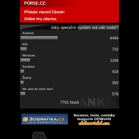
PORSE.CZ:
Přidejte vlastní článek!
Online hry zdarma
Jaký operační systém má váš mobil?
4494
732
1166
418
393
578
7781 hlasů