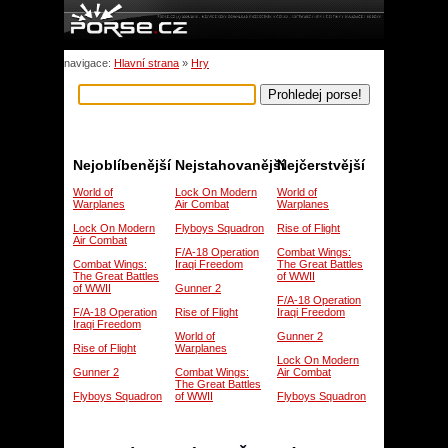
navigace:
Hlavní strana
»
Hry
Nejoblíbenější
Nejstahovanější
Nejčerstvější
World of
Lock On Modern
World of
Warplanes
Air Combat
Warplanes
Lock On Modern
Flyboys Squadron
Rise of Flight
Air Combat
F/A-18 Operation
Combat Wings:
Combat Wings:
Iraqi Freedom
The Great Battles
The Great Battles
of WWII
of WWII
Gunner 2
F/A-18 Operation
F/A-18 Operation
Rise of Flight
Iraqi Freedom
Iraqi Freedom
World of
Gunner 2
Rise of Flight
Warplanes
Lock On Modern
Gunner 2
Combat Wings:
Air Combat
The Great Battles
Flyboys Squadron
of WWII
Flyboys Squadron