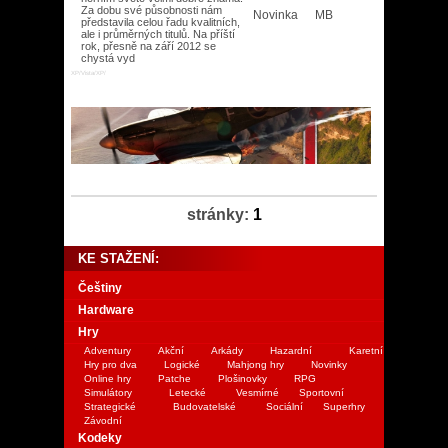
Za dobu své působnosti nám
Novinka
MB
představila celou řadu kvalitních,
ale i průměrných titulů. Na příští
rok, přesně na září 2012 se
chystá vyd
XP/Vista/XP/
stránky:
1
KE STAŽENÍ:
Češtiny
Hardware
Hry
Adventury
Akční
Arkády
Hazardní
Karetní
Hry pro dva
Logické
Mahjong hry
Novinky
Online hry
Patche
Plošinovky
RPG
Simulátory
Letecké
Vesmírné
Sportovní
Strategické
Budovatelské
Sociální
Superhry
Závodní
Kodeky