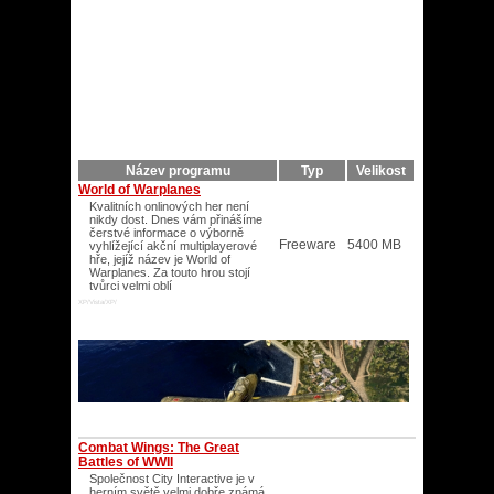
Název programu
Typ
Velikost
World of Warplanes
Kvalitních onlinových her není
nikdy dost. Dnes vám přinášíme
čerstvé informace o výborně
Freeware
5400 MB
vyhlížející akční multiplayerové
hře, jejíž název je World of
Warplanes. Za touto hrou stojí
tvůrci velmi oblí
XP/Vista/XP/
Combat Wings: The Great
Battles of WWII
Společnost City Interactive je v
herním světě velmi dobře známá.