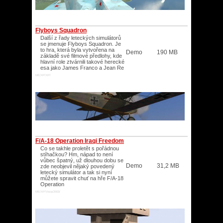
Flyboys Squadron
Další z řady leteckých simulátorů
se jmenuje Flyboys Squadron. Je
to hra, která byla vytvořena na
Demo
190 MB
základě své filmové předlohy, kde
hlavní role ztvárnili takové herecké
esa jako James Franco a Jean Re
ME/XP/XP/
F/A-18 Operation Iraqi Freedom
Co se takhle proletět s pořádnou
stíhačkou? Hm, nápad to není
vůbec špatný, už dlouhou dobu se
Demo
31,2 MB
zde neobjevil nějaký povedený
letecký simulátor a tak si nyní
můžete spravit chuť na hře F/A-18
Operation
ME/XP/Vista/2003/