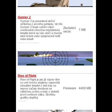
Gunner 2
Gunner 2 je povedená akční
střílečka z prvního pohledu. Ve hře
Gunner 2 bude vaším cílem
Zkušební
7 MB
zneškodnit všechna nepřátelská
verze
letadla která na vás utočí a musíte
také bránit vaše spojenecké lodě
nebo letadl
95/98/ME/NT/XP/Vista/2003/XP/
Rise of Flight
Rise of Flight je jak již název těm
co umí trochu anglicky napovídá
simulátor letadel z dob kdy se
Freeware
4400 MB
teprve začaly dostávat na
válečnou scénu a tedy z období
první světové války. Skvělou
grafiku doplňuj
XP/Vista/XP/