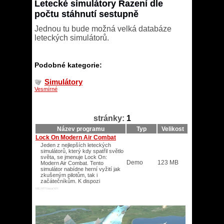
Letecké simulátory Řazení dle
počtu stáhnutí sestupně
Jednou tu bude možná velká databáze
leteckých simulátorů.
Podobné kategorie:
Simulátory
Vesmírné
stránky:
1
Název programu
Typ
Velikost
Lock On Modern Air Combat
Jeden z nejlepších leteckých
simulátorů, který kdy spatřil světlo
světa, se jmenuje Lock On:
Demo
123 MB
Modern Air Combat. Tento
simulátor nabídne herní vyžití jak
zkušeným pilotům, tak i
začátečníkům. K dispozi
ME/XP/Vista/XP/