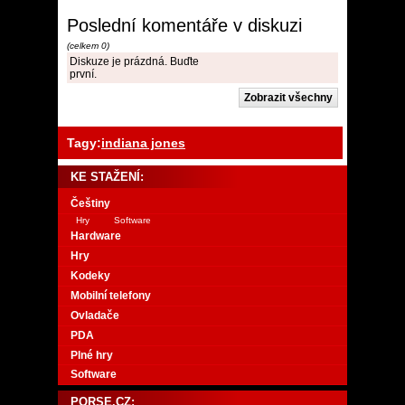
Poslední komentáře v diskuzi
(celkem 0)
Diskuze je prázdná. Buďte
první.
Tagy:
indiana jones
KE STAŽENÍ:
Češtiny
Hry
Software
Hardware
Hry
Kodeky
Mobilní telefony
Ovladače
PDA
Plné hry
Software
PORSE.CZ: