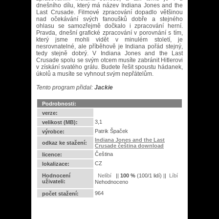
dnešního dílu, který má název Indiana Jones and the
Last Crusade. Filmové zpracování dopadlo většinou
nad očekávání svých fanoušků dobře a stejného
ohlasu se samozřejmě dočkalo i zpracování herní.
Pravda, dnešní grafické zpracování v porovnání s tím,
který jsme mohli vidět v minulém století, je
nesrovnatelné, ale příběhově je Indiana pořád stejný,
tedy stejně dobrý. V Indiana Jones and the Last
Crusade spolu se svým otcem musíte zabránit Hitlerovi
v získání svatého grálu. Budete řešit spoustu hádanek,
úkolů a musíte se vyhnout svým nepřátelům.
Tento program přidal:
Jackie
Podrobnosti:
verze:
3,1
velikost (MB):
Patrik Špaček
výrobce:
Indiana Jones and the Last
odkaz ke stažení:
Crusade čeština download
Čeština
licence:
CZ
lokalizace:
Hodnocení
||
100
%
(
100
/
1 lidí
) ||
uživateli:
Nehodnoceno
964
počet stažení: