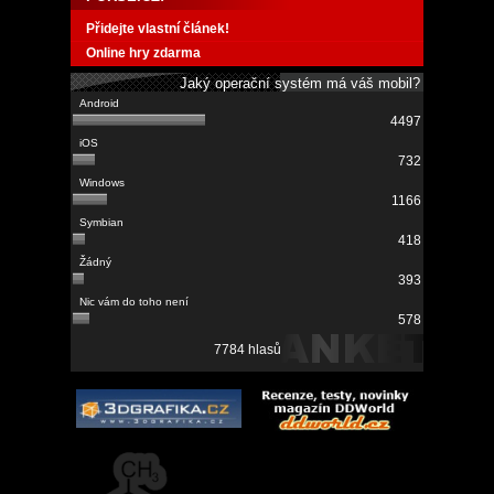
Přidejte vlastní článek!
Online hry zdarma
Jaký operační systém má váš mobil?
4497
732
1166
418
393
578
7784 hlasů