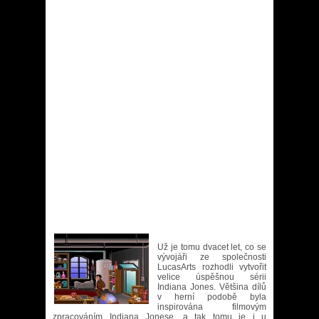
Už je tomu dvacet let, co se
vývojáři ze společnosti
LucasArts rozhodli vytvořit
velice úspěšnou sérii
Indiana Jones. Většina dílů
v herní podobě byla
inspirována filmovým
zpracováním Indiana Jonese, a tak tomu je i u