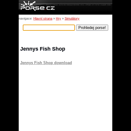
navigace:
Hlavní strana
»
Hry
»
Simulátory
Jennys Fish Shop
Jennys Fish Shop download