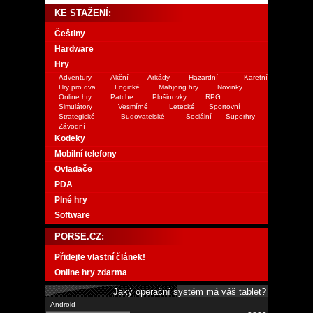
KE STAŽENÍ:
Češtiny
Hardware
Hry
Adventury
Akční
Arkády
Hazardní
Karetní
Hry pro dva
Logické
Mahjong hry
Novinky
Online hry
Patche
Plošinovky
RPG
Simulátory
Vesmírné
Letecké
Sportovní
Strategické
Budovatelské
Sociální
Superhry
Závodní
Kodeky
Mobilní telefony
Ovladače
PDA
Plné hry
Software
PORSE.CZ:
Přidejte vlastní článek!
Online hry zdarma
Jaký operační systém má váš tablet?