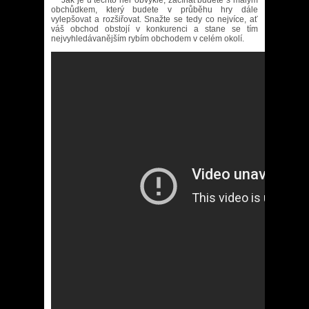
Jak je u těchto her obvyklé, začínat budete s malým
obchůdkem, který budete v průběhu hry dále
vylepšovat a rozšiřovat. Snažte se tedy co nejvíce, ať
váš obchod obstojí v konkurenci a stane se tím
nejvyhledávanějším rybím obchodem v celém okolí.