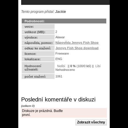
Tento program přidal:
Jackie
Podrobnosti:
verze:
2
velikost (MB):
Alawar
výrobce:
Nápověda Jennys Fish Shop
nápověda, pomoc:
Jennys Fish Shop download
odkaz ke stažení:
Freeware
licence:
ENG
lokalizace:
Hodnocení
||
0
%
(
100
/
0 lidí
) ||
uživateli:
Nehodnoceno
1061
počet stažení:
Poslední komentáře v diskuzi
(celkem 0)
Diskuze je prázdná. Buďte
první.