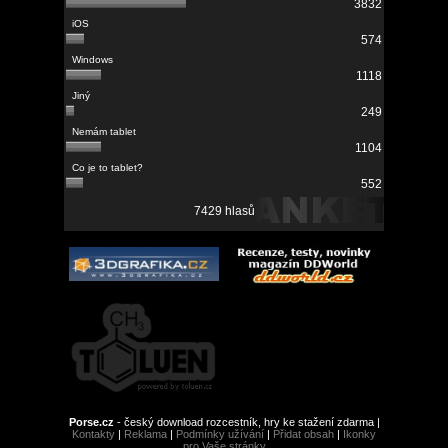
3832
574
1118
249
1104
552
7429 hlasů
Porse.cz
- český download rozcestník, hry ke stažení zdarma |
Kontakty
|
Reklama
|
Podmínky užívání
|
Přidat obsah
|
Ikonky
pro Vaše stránky