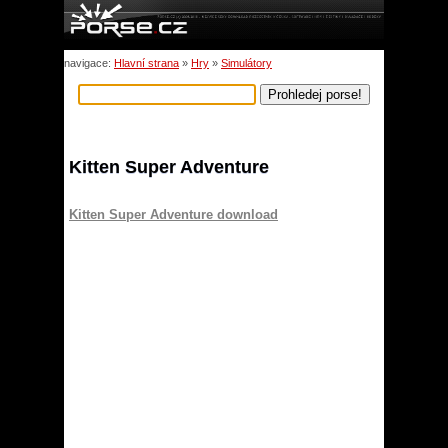
navigace:
Hlavní strana
»
Hry
»
Simulátory
Kitten Super Adventure
Kitten Super Adventure download