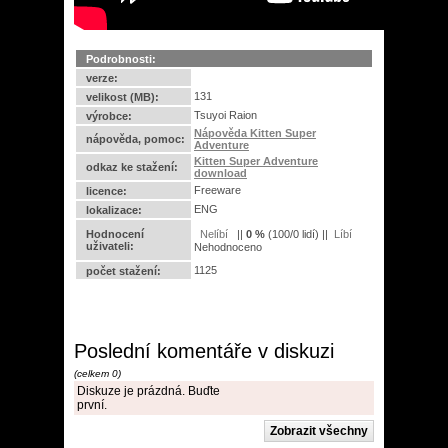
Podrobnosti:
verze:
131
velikost (MB):
Tsuyoi Raion
výrobce:
Nápověda Kitten Super
nápověda, pomoc:
Adventure
Kitten Super Adventure
odkaz ke stažení:
download
Freeware
licence:
ENG
lokalizace:
Hodnocení
||
0
%
(
100
/
0 lidí
) ||
uživateli:
Nehodnoceno
1125
počet stažení:
Poslední komentáře v diskuzi
(celkem 0)
Diskuze je prázdná. Buďte
první.