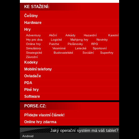
KE STAŽENÍ:
Češtiny
Hardware
Hry
Adventury
Akční
Arkády
Hazardní
Karetní
Hry pro dva
Logické
Mahjong hry
Novinky
Online hry
Patche
Plošinovky
RPG
Simulátory
Vesmírné
Letecké
Sportovní
Strategické
Budovatelské
Sociální
Superhry
Závodní
Kodeky
Mobilní telefony
Ovladače
PDA
Plné hry
Software
PORSE.CZ:
Přidejte vlastní článek!
Online hry zdarma
Jaký operační systém má váš tablet?