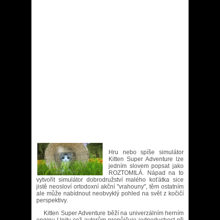
Hru nebo spíše simulátor
Kitten Super Adventure lze
jedním slovem popsat jako
ROZTOMILÁ. Nápad na to
vytvořit simulátor dobrodružství malého koťátka sice
jistě neosloví ortodoxní akční "vrahouny", těm ostatním
ale může nabídnout neobvyklý pohled na svět z kočičí
perspektivy.
Kitten Super Adventure běží na univerzálním herním