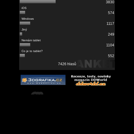
3830
574
1117
249
1104
552
7426 hlasů
Porse.cz
- český download rozcestník, hry ke stažení zdarma |
Kontakty
|
Reklama
|
Podmínky užívání
|
Přidat obsah
|
Ikonky