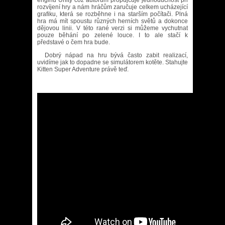
enginu Unity což autorům propůjčuje jednoduchost při
rozvíjení hry a nám hráčům zaručuje celkem ucházející
grafiku, která se rozběhne i na starším počítači. Plná
hra má mít spoustu různých herních světů a dokonce
dějovou linii. V této rané verzi si můžeme vychutnat
pouze běhání po zelené louce. I to ale stačí k
představé o čem hra bude.
Dobrý nápad na hru bývá často zabit realizací,
uvidíme jak to dopadne se simulátorem kotěte. Stahujte
Kitten Super Adventure právě teď.