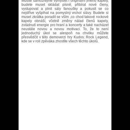
Musíte samozřejmě vymyslet i originální jméno kapely,
budete muset skládat písně, přibírat nové členy,
vystupovat a plnit sály fanoušky a pokusit se co
nejdříve vyšplhat na pomyslný vrchol slávy. Budete si
muset zkrátka poradit se vším ,co chod takové rockové
kapely obnáší, včetně změny nálad členů kapely,
zvládnutí energie pro hraní a koncerty a také nacházet
neustále novou a novou motivaci. To, že to není
jednoduchý úkol se alespoň na chvilku můžete
přesvědčit v této demoverzi hry Kudos: Rock Legend,
kde se v roli zpěváka zhostíte všech těchto úkolů.