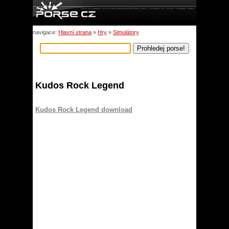
navigace:
Hlavní strana
»
Hry
»
Simulátory
Kudos Rock Legend
Kudos Rock Legend download