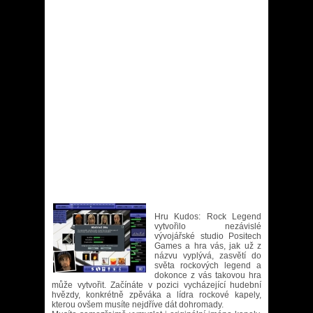
Hru Kudos: Rock Legend
vytvořilo nezávislé
vývojářské studio Positech
Games a hra vás, jak už z
názvu vyplývá, zasvětí do
světa rockových legend a
dokonce z vás takovou hra
může vytvořit. Začínáte v pozici vycházející hudební
hvězdy, konkrétně zpěváka a lídra rockové kapely,
kterou ovšem musíte nejdříve dát dohromady.