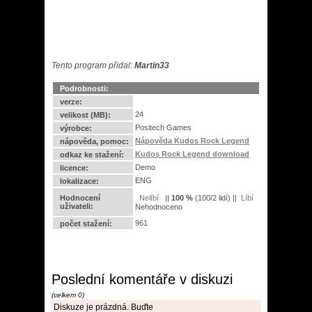
Tento program přidal:
Martin33
Podrobnosti:
verze:
24
velikost (MB):
Positech Games
výrobce:
Nápověda Kudos Rock Legend
nápověda, pomoc:
Kudos Rock Legend download
odkaz ke stažení:
Demo
licence:
ENG
lokalizace:
Hodnocení
||
100
%
(
100
/
2 lidí
) ||
uživateli:
Nehodnoceno
961
počet stažení:
Poslední komentáře v diskuzi
(celkem 0)
Diskuze je prázdná. Buďte