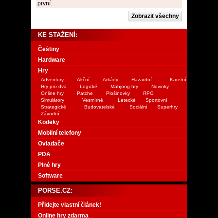
první.
KE STAŽENÍ:
Češtiny
Hardware
Hry
Adventury
Akční
Arkády
Hazardní
Karetní
Hry pro dva
Logické
Mahjong hry
Novinky
Online hry
Patche
Plošinovky
RPG
Simulátory
Vesmírné
Letecké
Sportovní
Strategické
Budovatelské
Sociální
Superhry
Závodní
Kodeky
Mobilní telefony
Ovladače
PDA
Plné hry
Software
PORSE.CZ:
Přidejte vlastní článek!
Online hry zdarma