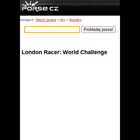
navigace:
Hlavní strana
»
Hry
»
Novinky
London Racer: World Challenge