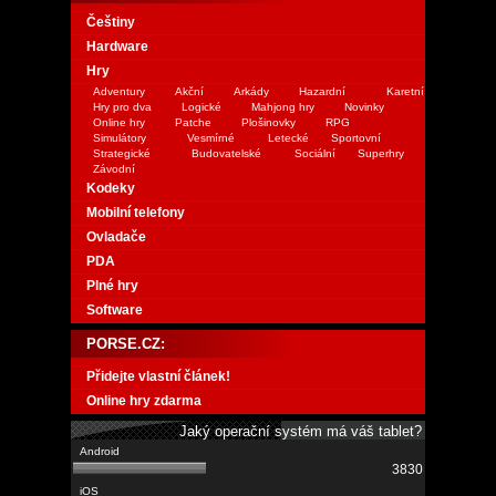
Češtiny
Hardware
Hry
Adventury
Akční
Arkády
Hazardní
Karetní
Hry pro dva
Logické
Mahjong hry
Novinky
Online hry
Patche
Plošinovky
RPG
Simulátory
Vesmírné
Letecké
Sportovní
Strategické
Budovatelské
Sociální
Superhry
Závodní
Kodeky
Mobilní telefony
Ovladače
PDA
Plné hry
Software
PORSE.CZ:
Přidejte vlastní článek!
Online hry zdarma
Jaký operační systém má váš tablet?
3830