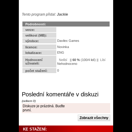
Tento program přidal:
Jackie
Podrobnosti:
verze:
velikost (MB):
Davilex Games
výrobce:
Novinka
licence:
ENG
lokalizace:
Hodnocení
||
60
%
(
100
/
4 lidí
) ||
uživateli:
Nehodnoceno
0
počet stažení:
Poslední komentáře v diskuzi
(celkem 0)
Diskuze je prázdná. Buďte
první.
KE STAŽENÍ: