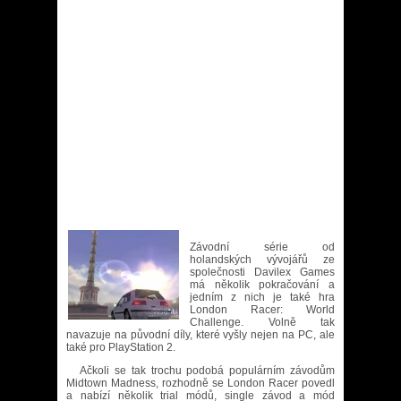
Závodní série od
holandských vývojářů ze
společnosti Davilex Games
má několik pokračování a
jedním z nich je také hra
London Racer: World
Challenge. Volně tak
navazuje na původní díly, které vyšly nejen na PC, ale
také pro PlayStation 2.
Ačkoli se tak trochu podobá populárním závodům
Midtown Madness, rozhodně se London Racer povedl
a nabízí několik trial módů, single závod a mód