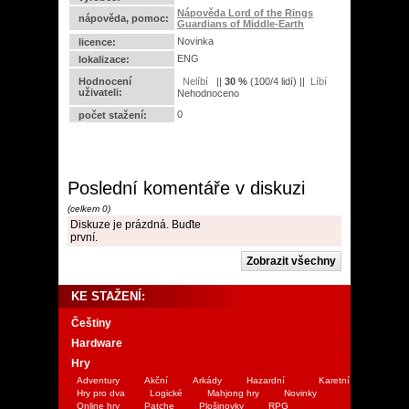
Nápověda Lord of the Rings
nápověda, pomoc:
Guardians of Middle-Earth
Novinka
licence:
ENG
lokalizace:
Hodnocení
||
30
%
(
100
/
4 lidí
) ||
uživateli:
Nehodnoceno
0
počet stažení:
Poslední komentáře v diskuzi
(celkem 0)
Diskuze je prázdná. Buďte
první.
KE STAŽENÍ:
Češtiny
Hardware
Hry
Adventury
Akční
Arkády
Hazardní
Karetní
Hry pro dva
Logické
Mahjong hry
Novinky
Online hry
Patche
Plošinovky
RPG