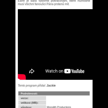
Earth je další výborné pokračování, které rozhodně
musí všichni fanoušci Pána prstenů mít.
Tento program přidal:
Jackie
Podrobnosti:
verze:
velikost (MB):
Monolith Productions
výrobce: