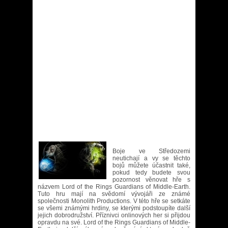
Boje ve Středozemi
neutichají a vy se těchto
bojů můžete účastnit také,
pokud tedy budete svou
pozornost věnovat hře s
názvem Lord of the Rings Guardians of Middle-Earth.
Tuto hru mají na svědomí vývojáři ze známé
společnosti Monolith Productions. V této hře se setkáte
se všemi známými hrdiny, se kterými podstoupíte další
jejich dobrodružství. Příznivci onlinových her si přijdou
opravdu na své. Lord of the Rings Guardians of Middle-