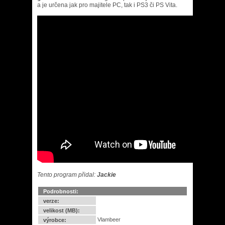
a je určena jak pro majitele PC, tak i PS3 či PS Vita.
Tento program přidal:
Jackie
Podrobnosti:
verze:
velikost (MB):
Vlambeer
výrobce: