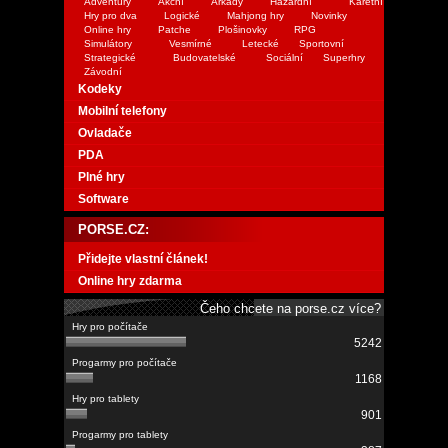
Adventury
Akční
Arkády
Hazardní
Karetní
Hry pro dva
Logické
Mahjong hry
Novinky
Online hry
Patche
Plošinovky
RPG
Simulátory
Vesmírné
Letecké
Sportovní
Strategické
Budovatelské
Sociální
Superhry
Závodní
Kodeky
Mobilní telefony
Ovladače
PDA
Plné hry
Software
PORSE.CZ:
Přidejte vlastní článek!
Online hry zdarma
Čeho chcete na porse.cz více?
5242
1168
901