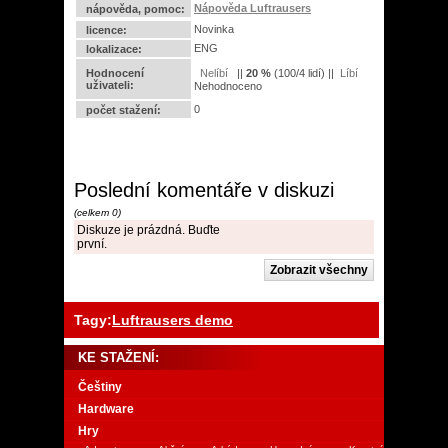
Nápověda Luftrausers
nápověda, pomoc:
Novinka
licence:
ENG
lokalizace:
Hodnocení
||
20
%
(
100
/
4 lidí
) ||
uživateli:
Nehodnoceno
0
počet stažení:
Poslední komentáře v diskuzi
(celkem 0)
Diskuze je prázdná. Buďte
první.
Tagy:
Luftrausers demo
KE STAŽENÍ:
Češtiny
Hardware
Hry