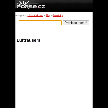
navigace:
Hlavní strana
»
Hry
»
Novinky
Luftrausers