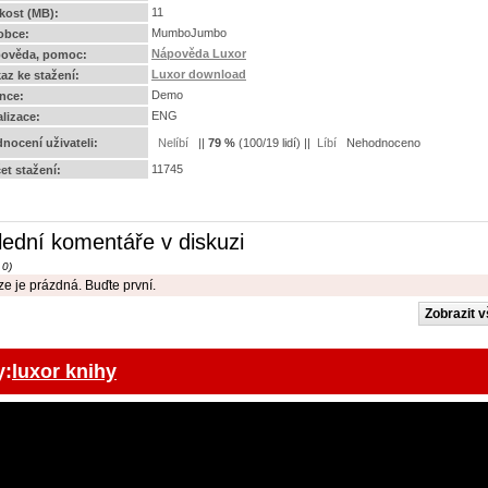
11
ikost (MB):
MumboJumbo
obce:
Nápověda Luxor
ověda, pomoc:
Luxor download
az ke stažení:
Demo
ence:
ENG
alizace:
nocení uživateli:
||
79
%
(
100
/
19 lidí
) ||
Nehodnoceno
11745
et stažení:
lední komentáře v diskuzi
 0)
e je prázdná. Buďte první.
y:
luxor knihy