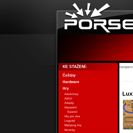
KE STAŽENÍ:
navigace
Češtiny
Hardware
Hry
Lux
Adventury
Akční
Arkády
Hazardní
Karetní
Hry pro dva
Logické
Mahjong hry
Novinky