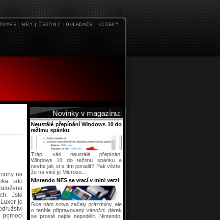
Novinky v magazínu:
Neustálé přepínání Windows 10 do
režimu spánku
Trápí vás neustálé přepínání
Windows 10 do režimu spánku a
nevíte jak si s tím poradit? Pak vězte,
že na vině je Microso...
t nohy na
Nintendo NES se vrací v mini verzi
ika. Tato
založena
ch. Jste
 Luxor je
Sice nám sotva začaly prázdniny, ale
družství
o tenhle připravovaný vánoční dárek
 pomocí
se prostě nejde nepodělit. Nintendo,