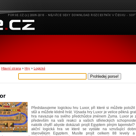
:
Hlavní strana
»
Hry
»
Logické
or
Představujeme logickou hru Luxor, při které si můžete položi
stůl a můžete klidně hrát. Výsada hry Luxor je velice pěkná graf
hra navazuje na svého předchůdce jménem Zuma. Luxor je 
především na vaši reakci a vašich střeleckých schopnoste
natolik chytří abyste dokázali projít Egyptem plným tajemství?
akční logická hra ve které se vydáte na vzrušující dobro
starověkým Egyptem. Musíte projít celkem 88 levely a