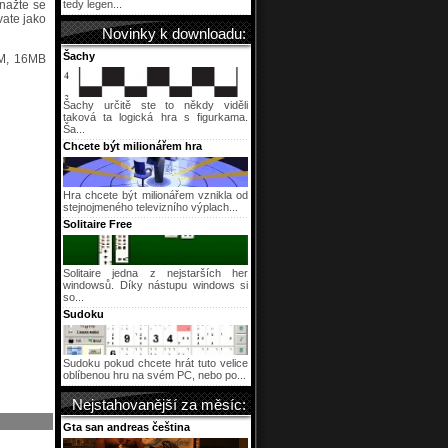
snažte se
tedy legen...
vate jako
Novinky k downloadu:
Šachy
AM, 16MB
Šachy určitě ste to někdy viděli
taková ta logická hra s figurkama.
Ša...
Chcete být milionářem hra
Hra chcete být milionářem vznikla od
stejnojmeného televizního výplach...
Solitaire Free
Solitaire jedna z nejstarších her
windowsů. Díky nástupu windows si
so...
Sudoku
Sudoku pokud chcete hrát tuto velice
oblíbenou hru na svém PC, nebo po...
Nejstahovanější za měsíc:
Gta san andreas čeština