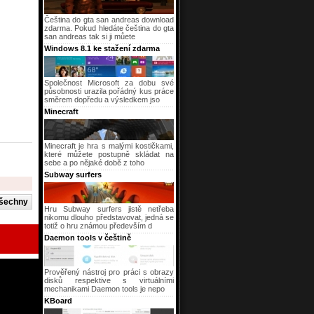
Čeština do gta san andreas download
zdarma. Pokud hledáte čeština do gta
san andreas tak si ji můete
Windows 8.1 ke stažení zdarma
Společnost Microsoft za dobu své
působnosti urazila pořádný kus práce
směrem dopředu a výsledkem jso
Minecraft
Minecraft je hra s malými kostičkami,
které můžete postupně skládat na
sebe a po nějaké době z toho
Subway surfers
Hru Subway surfers jistě netřeba
nikomu dlouho představovat, jedná se
totiž o hru známou především d
Daemon tools v češtině
Prověřený nástroj pro práci s obrazy
disků respektive s virtuálními
mechanikami Daemon tools je nepo
KBoard