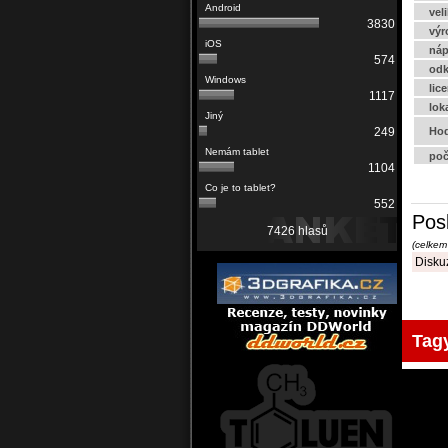
vel
3830
výr
náp
574
odk
lic
1117
lok
Hod
249
poč
1104
552
Pos
7426 hlasů
(celkem
Diskuz
Tag