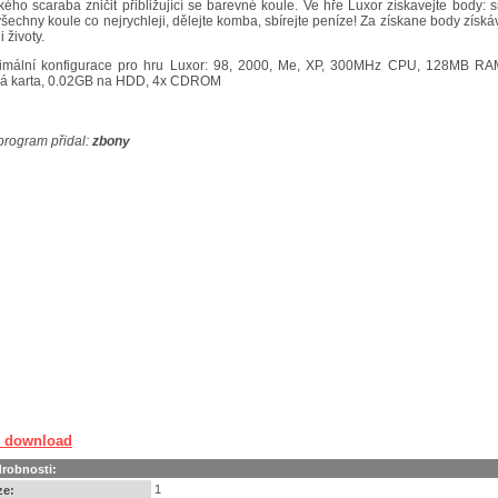
kého scaraba zničit přibližující se barevné koule. Ve hře Luxor získavejte body: 
 všechny koule co nejrychleji, dělejte komba, sbírejte peníze! Za získane body získá
 životy.
imální konfigurace pro hru Luxor: 98, 2000, Me, XP, 300MHz CPU, 128MB R
cká karta, 0.02GB na HDD, 4x CDROM
program přidal:
zbony
r download
robnosti:
1
ze: