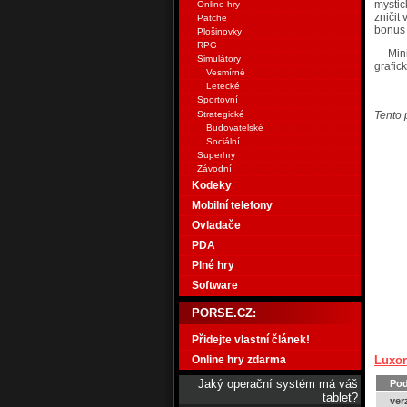
mystic
Online hry
zničit
Patche
bonus i
Plošinovky
RPG
Min
Simulátory
grafi
Vesmírné
Letecké
Sportovní
Strategické
Tento 
Budovatelské
Sociální
Superhry
Závodní
Kodeky
Mobilní telefony
Ovladače
PDA
Plné hry
Software
PORSE.CZ:
Přidejte vlastní článek!
Online hry zdarma
Luxo
Jaký operační systém má váš
Pod
tablet?
ver