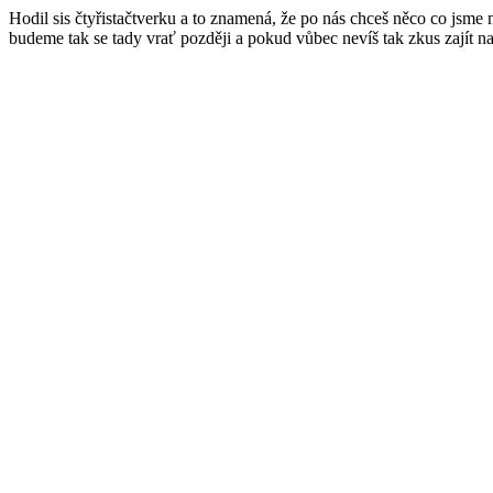
Hodil sis čtyřistačtverku a to znamená, že po nás chceš něco co jsme
budeme tak se tady vrať později a pokud vůbec nevíš tak zkus zajít n