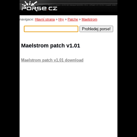
navigace:
Hlavní strana
»
Hry
»
Patche
»
Maelstrom
Maelstrom patch v1.01
Maelstrom patch v1.01 download