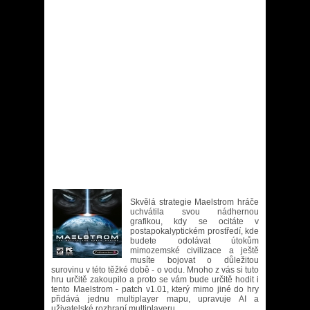
Skvělá strategie Maelstrom hráče
uchvátila svou nádhernou
grafikou, kdy se ocitáte v
postapokalyptickém prostředí, kde
budete odolávat útokům
mimozemské civilizace a ještě
musíte bojovat o důležitou
surovinu v této těžké době - o vodu. Mnoho z vás si tuto
hru určitě zakoupilo a proto se vám bude určitě hodit i
tento Maelstrom - patch v1.01, který mimo jiné do hry
přidává jednu multiplayer mapu, upravuje AI a
uživatelské rozhraní multiplayeru.