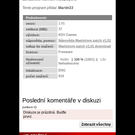
Tento program přidal:
Martin33
Podrobnosti:
1.01
verze:
37
velikost (MB):
KDV Games
výrobce:
Nápověda Maelstrom patch v1.01
nápověda, pomoc:
Maelstrom patch v1.01 download
odkaz ke stažení:
Freeware
licence:
Hodnocení
||
100
%
(
100
/
1
) ||
uživateli:
Nehodnoceno
ENG
lokalizace:
818
počet stažení:
Poslední komentáře v diskuzi
(celkem 0)
Diskuze je prázdná. Buďte
první.