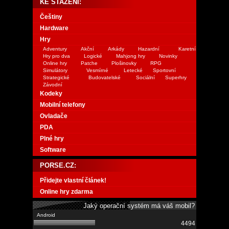
KE STAŽENÍ:
Češtiny
Hardware
Hry
Adventury
Akční
Arkády
Hazardní
Karetní
Hry pro dva
Logické
Mahjong hry
Novinky
Online hry
Patche
Plošinovky
RPG
Simulátory
Vesmírné
Letecké
Sportovní
Strategické
Budovatelské
Sociální
Superhry
Závodní
Kodeky
Mobilní telefony
Ovladače
PDA
Plné hry
Software
PORSE.CZ:
Přidejte vlastní článek!
Online hry zdarma
Jaký operační systém má váš mobil?
4494