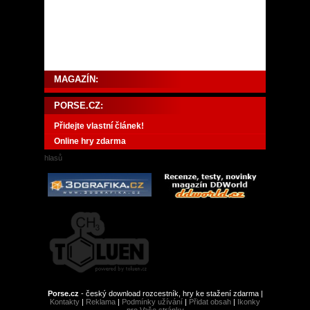
MAGAZÍN:
PORSE.CZ:
Přidejte vlastní článek!
Online hry zdarma
hlasů
Porse.cz
- český download rozcestník, hry ke stažení zdarma |
Kontakty
|
Reklama
|
Podmínky užívání
|
Přidat obsah
|
Ikonky