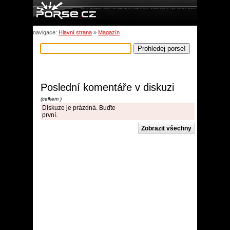
navigace:
Hlavní strana
»
Magazín
Poslední komentáře v diskuzi
(celkem )
Diskuze je prázdná. Buďte
první.