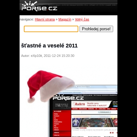
navigace:
Hlavní strana
»
Magazín
»
Volný čas
šťastné a veselé 2011
Autor: eXp10it, 2011-12-24 15:20:30