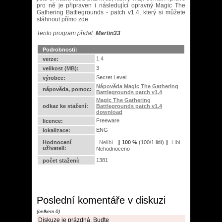
pro ně je připraven i následující opravný Magic The
Gathering Battlegrounds - patch v1.4, který si můžete
stáhnout přímo zde.
Tento program přidal:
Martin33
Podrobnosti:
1.4
verze:
3
velikost (MB):
Secret Level
výrobce:
Nápověda Magic The Gathering
nápověda, pomoc:
Battlegrounds patch v1.4
Magic The Gathering
odkaz ke stažení:
Battlegrounds patch v1.4
download
Freeware
licence:
ENG
lokalizace:
Hodnocení
||
100
%
(
100
/
1 lidí
) ||
uživateli:
Nehodnoceno
1381
počet stažení:
Poslední komentáře v diskuzi
(celkem 0)
Diskuze je prázdná. Buďte