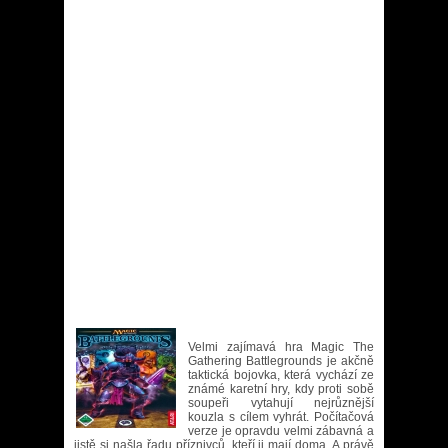
Velmi zajímavá hra Magic The
Gathering Battlegrounds je akčně
taktická bojovka, která vychází ze
známé karetní hry, kdy proti sobě
soupeři vytahují nejrůznější
kouzla s cílem vyhrát. Počítačová
verze je opravdu velmi zábavná a
jistě si našla řadu příznivců, kteří ji mají doma. A právě