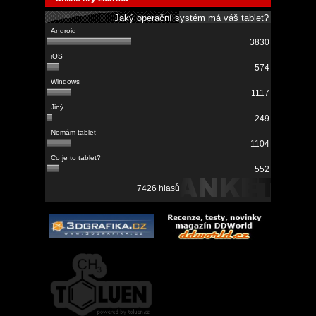
Jaký operační systém má váš tablet?
3830
574
1117
249
1104
552
7426 hlasů