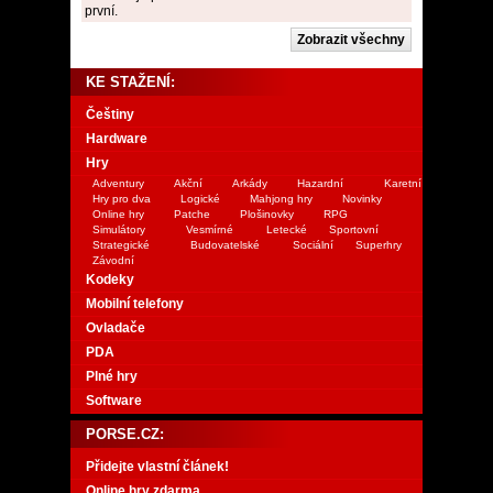
první.
KE STAŽENÍ:
Češtiny
Hardware
Hry
Adventury
Akční
Arkády
Hazardní
Karetní
Hry pro dva
Logické
Mahjong hry
Novinky
Online hry
Patche
Plošinovky
RPG
Simulátory
Vesmírné
Letecké
Sportovní
Strategické
Budovatelské
Sociální
Superhry
Závodní
Kodeky
Mobilní telefony
Ovladače
PDA
Plné hry
Software
PORSE.CZ:
Přidejte vlastní článek!
Online hry zdarma