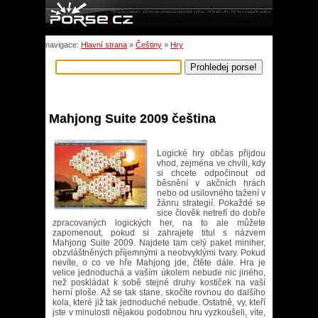
navigace:
Hlavní strana
»
Češtiny
»
Hry
Mahjong Suite 2009 čeština
Logické hry občas přijdou
vhod, zejména ve chvíli, kdy
si chcete odpočinout od
běsnění v akčních hrách
nebo od usilovného tažení v
žánru strategií. Pokaždé se
sice člověk netrefí do dobře
zpracovaných logických her, na to ale můžete
zapomenout, pokud si zahrajete titul s názvem
Mahjong Suite 2009. Najdete tam celý paket miniher,
obzvláštněných příjemnými a neobvyklými tvary. Pokud
nevíte, o co ve hře Mahjong jde, čtěte dále. Hra je
velice jednoduchá a vaším úkolem nebude nic jiného,
než poskládat k sobě stejné druhy kostiček na vaší
herní ploše. Až se tak stane, skočíte rovnou do dalšího
kola, které již tak jednoduché nebude. Ostatně, vy, kteří
jste v minulosti nějakou podobnou hru vyzkoušeli, víte,