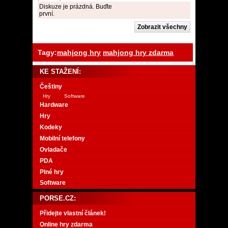
Diskuze je prázdná. Buďte
první.
Tagy:
mahjong hry
mahjong hry zdarma
KE STAŽENÍ:
Češtiny
Hry
Software
Hardware
Hry
Kodeky
Mobilní telefony
Ovladače
PDA
Plné hry
Software
PORSE.CZ:
Přidejte vlastní článek!
Online hry zdarma