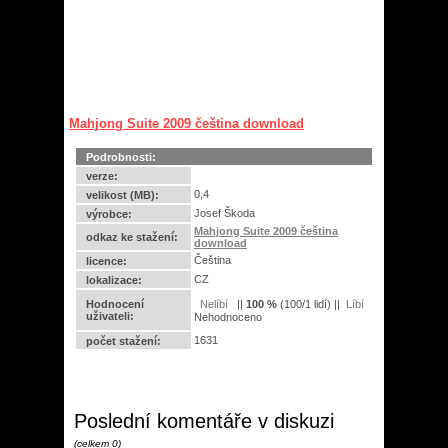
Mahjong Suite 2009 čeština download
Podrobnosti:
verze:
0,4
velikost (MB):
Josef Škoda
výrobce:
Mahjong Suite 2009 čeština
odkaz ke stažení:
download
Čeština
licence:
CZ
lokalizace:
Hodnocení
||
100
%
(
100
/
1 lidí
) ||
uživateli:
Nehodnoceno
1631
počet stažení:
Poslední komentáře v diskuzi
(celkem 0)