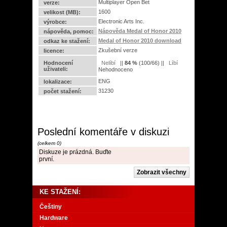
Multiplayer Open Bet
verze:
1600
velikost (MB):
Electronic Arts Inc.
výrobce:
Nápověda Medal of Honor 2010
nápověda, pomoc:
Medal of Honor 2010 download
odkaz ke stažení:
Zkušební verze
licence:
Hodnocení
||
84
%
(
100
/
66
) ||
uživateli:
Nehodnoceno
ENG
lokalizace:
31230
počet stažení:
Poslední komentáře v diskuzi
(celkem 0)
Diskuze je prázdná. Buďte
první.
KE STAŽENÍ:
Češtiny
Hardware