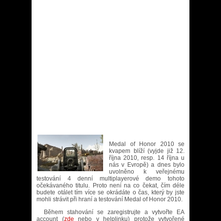
Medal of Honor 2010 se
kvapem blíží (vyjde již 12.
října 2010, resp. 14 října u
nás v Evropě) a dnes bylo
uvolněno k veřejnému
testování 4 denní multiplayerové demo tohoto
očekávaného titulu. Proto není na co čekat, čím déle
budete otálet tím více se okrádáte o čas, který by jste
mohli strávit při hraní a testování Medal of Honor 2010.
Během stahování se zaregistrujte a vytvořte EA
account (
zde
nebo v helplinku) protože vytvořené