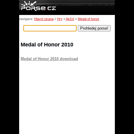
navigace:
Hlavní strana
»
Hry
»
Akční
»
Medal of honor
Medal of Honor 2010
Medal of Honor 2010 download