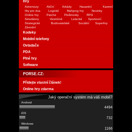
Hry
Adventury
Akční
Arkády
Hazardní
Karetní
Hry pro dva
Logické
Mahjong hry
Novinky
Online hry
Patche
Plošinovky
RPG
Simulátory
Vesmírné
Letecké
Sportovní
Strategické
Budovatelské
Sociální
Superhry
Závodní
Kodeky
Mobilní telefony
Ovladače
PDA
Plné hry
Software
PORSE.CZ:
Přidejte vlastní článek!
Online hry zdarma
Jaký operační systém má váš mobil?
4494
732
1166