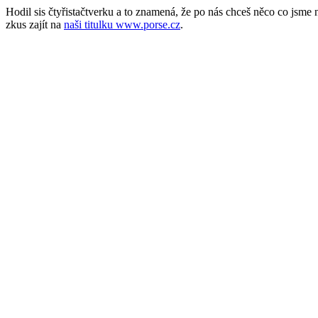
Hodil sis čtyřistačtverku a to znamená, že po nás chceš něco co jsm
zkus zajít na
naši titulku www.porse.cz
.