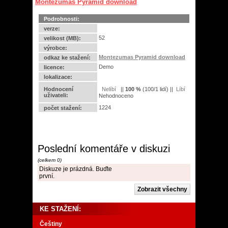
Montezumas Pyramid download
Podrobnosti:
verze:
52
velikost (MB):
výrobce:
Montezumas Pyramid download
odkaz ke stažení:
Demo
licence:
lokalizace:
Hodnocení
||
100
%
(
100
/
1 lidí
) ||
uživateli:
Nehodnoceno
1224
počet stažení:
Poslední komentáře v diskuzi
(celkem 0)
Diskuze je prázdná. Buďte
první.
KE STAŽENÍ:
Češtiny