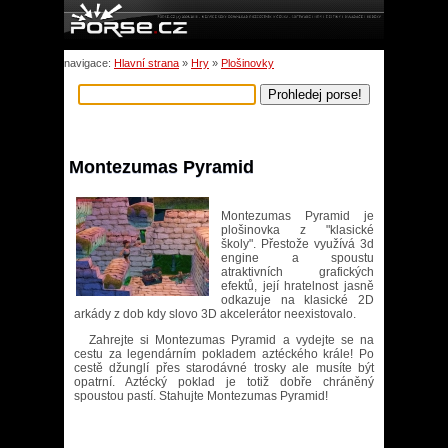
navigace:
Hlavní strana
»
Hry
»
Plošinovky
Montezumas Pyramid
Montezumas Pyramid je
plošinovka z "klasické
školy". Přestože využívá 3d
engine a spoustu
atraktivních grafických
efektů, její hratelnost jasně
odkazuje na klasické 2D
arkády z dob kdy slovo 3D akcelerátor neexistovalo.
Zahrejte si Montezumas Pyramid a vydejte se na
cestu za legendárním pokladem aztéckého krále! Po
cestě džunglí přes starodávné trosky ale musíte být
opatrní. Aztécký poklad je totiž dobře chráněný
spoustou pastí. Stahujte Montezumas Pyramid!