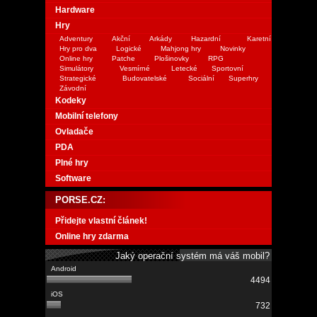
Hardware
Hry
Adventury
Akční
Arkády
Hazardní
Karetní
Hry pro dva
Logické
Mahjong hry
Novinky
Online hry
Patche
Plošinovky
RPG
Simulátory
Vesmírné
Letecké
Sportovní
Strategické
Budovatelské
Sociální
Superhry
Závodní
Kodeky
Mobilní telefony
Ovladače
PDA
Plné hry
Software
PORSE.CZ:
Přidejte vlastní článek!
Online hry zdarma
Jaký operační systém má váš mobil?
4494
732