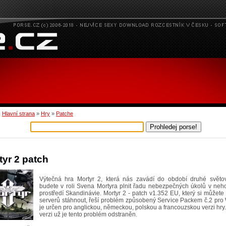
:
Hlavní strana
»
Hry
»
Patche
tyr 2 patch
Výtečná hra Mortyr 2, která nás zavádí do období druhé světov
budete v roli Svena Mortyra plnit řadu nebezpečných úkolů v neh
prostředí Skandinávie. Mortyr 2 - patch v1.352 EU, který si můžete
serverů stáhnout, řeší problém způsobený Service Packem č.2 pro
je určen pro anglickou, německou, polskou a francouzskou verzi hry
verzi už je tento problém odstraněn.