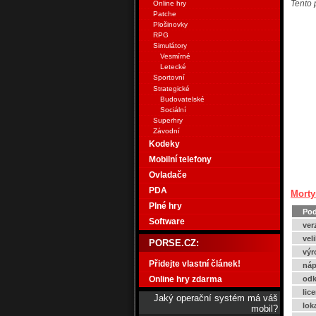
Tento 
Online hry
Patche
Plošinovky
RPG
Simulátory
Vesmírné
Letecké
Sportovní
Strategické
Budovatelské
Sociální
Superhry
Závodní
Kodeky
Mobilní telefony
Ovladače
PDA
Morty
Plné hry
Pod
Software
ver
vel
PORSE.CZ:
výr
Přidejte vlastní článek!
náp
Online hry zdarma
odk
lic
Jaký operační systém má váš
lok
mobil?