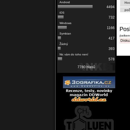
Hod
4494
poč
732
Pos
1166
(celkem
417
Diskuz
393
578
7780 hlasů