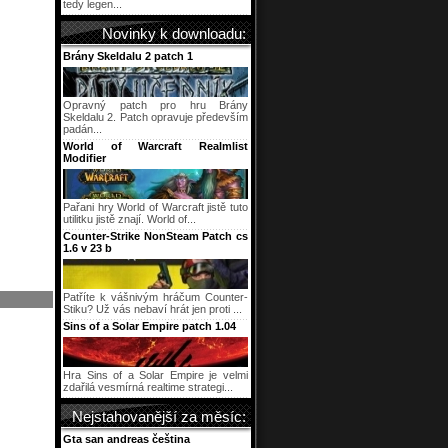
tedy legen...
Novinky k downloadu:
Brány Skeldalu 2 patch 1
Opravný patch pro hru Brány
Skeldalu 2. Patch opravuje především
padán...
World of Warcraft Realmlist
Modifier
Pařani hry World of Warcraft jistě tuto
utilitku jistě znají. World of...
Counter-Strike NonSteam Patch cs
1.6 v 23 b
Patříte k vášnivým hráčum Counter-
Stiku? Už vás nebaví hrát jen proti ...
Sins of a Solar Empire patch 1.04
Hra Sins of a Solar Empire je velmi
zdařilá vesmírná realtime strategi...
Nejstahovanější za měsíc:
Gta san andreas čeština