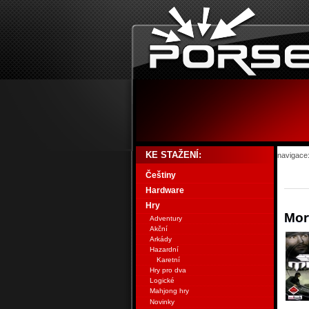
KE STAŽENÍ:
navigace
Češtiny
Hardware
Hry
Mor
Adventury
Akční
Arkády
Hazardní
Karetní
Hry pro dva
Logické
Mahjong hry
Novinky