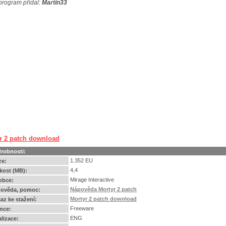
program přidal:
Martin33
r 2 patch download
robnosti:
1.352 EU
ze:
4,4
ikost (MB):
Mirage Interactive
obce:
Nápověda Mortyr 2 patch
ověda, pomoc:
Mortyr 2 patch download
az ke stažení:
Freeware
ence:
ENG
alizace: