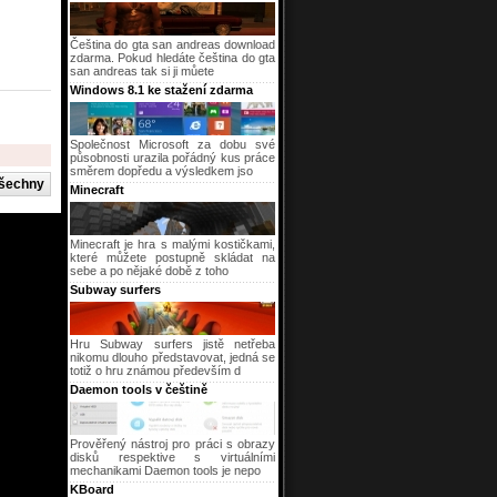
Čeština do gta san andreas download
zdarma. Pokud hledáte čeština do gta
san andreas tak si ji můete
Windows 8.1 ke stažení zdarma
Společnost Microsoft za dobu své
působnosti urazila pořádný kus práce
směrem dopředu a výsledkem jso
Minecraft
Minecraft je hra s malými kostičkami,
které můžete postupně skládat na
sebe a po nějaké době z toho
Subway surfers
Hru Subway surfers jistě netřeba
nikomu dlouho představovat, jedná se
totiž o hru známou především d
Daemon tools v češtině
Prověřený nástroj pro práci s obrazy
disků respektive s virtuálními
mechanikami Daemon tools je nepo
KBoard