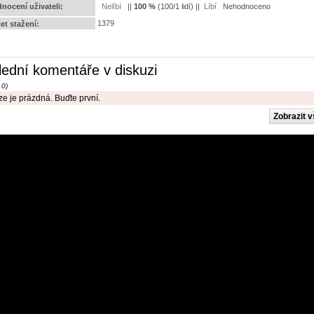
nocení uživateli:
||
100
%
(
100
/
1 lidí
) ||
Nehodnoceno
1379
et stažení:
lední komentáře v diskuzi
 0)
e je prázdná. Buďte první.