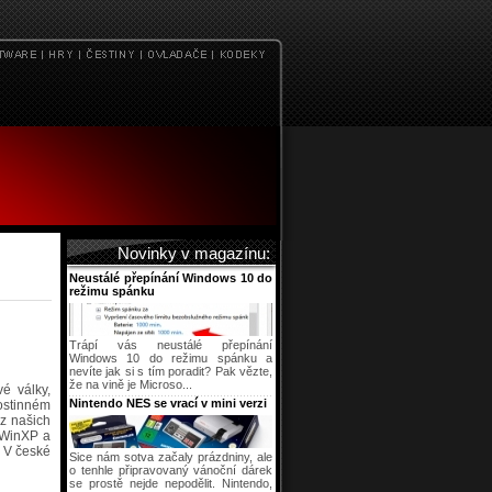
Novinky v magazínu:
Neustálé přepínání Windows 10 do
režimu spánku
Trápí vás neustálé přepínání
Windows 10 do režimu spánku a
nevíte jak si s tím poradit? Pak vězte,
že na vině je Microso...
é války,
Nintendo NES se vrací v mini verzi
ostinném
 z našich
 WinXP a
. V české
Sice nám sotva začaly prázdniny, ale
o tenhle připravovaný vánoční dárek
se prostě nejde nepodělit. Nintendo,