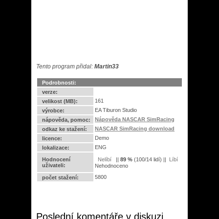
Tento program přidal:
Martin33
Podrobnosti:
verze:
161
velikost (MB):
EA Tiburon Studio
výrobce:
Nápověda NASCAR SimRacing
nápověda, pomoc:
NASCAR SimRacing download
odkaz ke stažení:
Demo
licence:
ENG
lokalizace:
Hodnocení
||
89
%
(
100
/
14 lidí
) ||
uživateli:
Nehodnoceno
5800
počet stažení:
Poslední komentáře v diskuzi