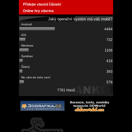
Přidejte vlastní článek!
Online hry zdarma
Jaký operační systém má váš mobil?
4494
732
1166
418
393
578
7781 hlasů