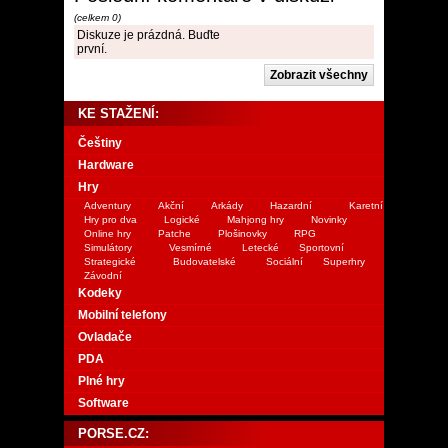
(celkem 0)
Diskuze je prázdná. Buďte
první.
KE STAŽENÍ:
Češtiny
Hardware
Hry
Adventury
Akční
Arkády
Hazardní
Karetní
Hry pro dva
Logické
Mahjong hry
Novinky
Online hry
Patche
Plošinovky
RPG
Simulátory
Vesmírné
Letecké
Sportovní
Strategické
Budovatelské
Sociální
Superhry
Závodní
Kodeky
Mobilní telefony
Ovladače
PDA
Plné hry
Software
PORSE.CZ: