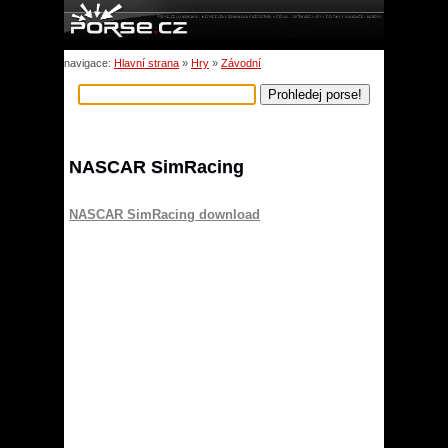
navigace:
Hlavní strana
»
Hry
»
Závodní
NASCAR SimRacing
NASCAR SimRacing download