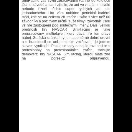
SimRacing vás svým zpracováním vtáhne do kolotoče
těchto závodů a sami zjistíte, že ani ve virtuálním světě
nebude řízení těchto super rychlých aut nic
jednoduchého. Hra vám nabídne perfektní kariérní
mód, kde se na celkem 28 tratích utkáte s více než 60
závodníky a pozitivem určitě je, že týmy i závodníci jsou
ve hře zastoupeni pod skutečnými jmény. Další velkou
předností hry NASCAR SimRacing je také
propracovaný multiplayer, který dává hře ten pravý
náboj. Grafická stránka hry je na poměrně dobré úrovni
a o hratelnosti se ani nemusím zmiňovat - je jedním
slovem vynikající. Pokud se tedy nebojíte rozdat si to s
profesionály na profesionálních tratích, stahujte
demoverzi hry NASCAR SimRacing, kterou máte zde
na porse.cz připravenou.