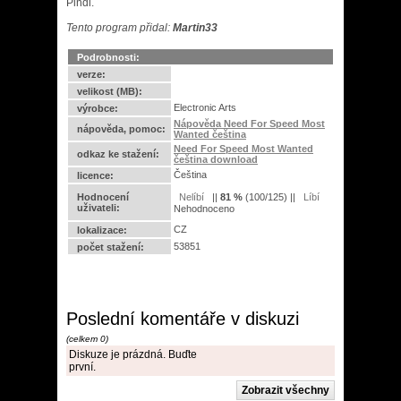
Pindi.
Tento program přidal:
Martin33
Podrobnosti:
verze:
velikost (MB):
Electronic Arts
výrobce:
Nápověda Need For Speed Most
nápověda, pomoc:
Wanted čeština
Need For Speed Most Wanted
odkaz ke stažení:
čeština download
Čeština
licence:
Hodnocení
||
81
%
(
100
/
125
) ||
uživateli:
Nehodnoceno
CZ
lokalizace:
53851
počet stažení:
Poslední komentáře v diskuzi
(celkem 0)
Diskuze je prázdná. Buďte
první.