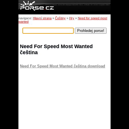
navigace:
Hlavní strana
»
Češtiny
»
Hry
»
Need for speed most
wanted
Need For Speed Most Wanted
čeština
Need For Speed Most Wanted čeština download