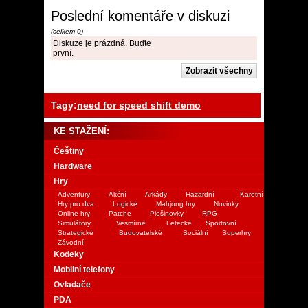
Poslední komentáře v diskuzi
(celkem 0)
Diskuze je prázdná. Buďte
první.
Tagy:
need for speed shift demo
KE STAŽENÍ:
Češtiny
Hardware
Hry
Adventury
Akční
Arkády
Hazardní
Karetní
Hry pro dva
Logické
Mahjong hry
Novinky
Online hry
Patche
Plošinovky
RPG
Simulátory
Vesmírné
Letecké
Sportovní
Strategické
Budovatelské
Sociální
Superhry
Závodní
Kodeky
Mobilní telefony
Ovladače
PDA