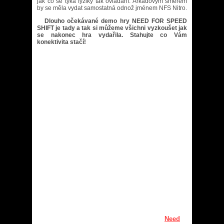
jak co se týká fyziky tak ovládání. Arkádovým směrem
by se měla vydat samostatná odnož jménem NFS Nitro.
Dlouho očekávané demo hry NEED FOR SPEED
SHIFT je tady a tak si můžeme všichni vyzkoušet jak
se nakonec hra vydařila. Stahujte co Vám
konektivita stačí!
Need