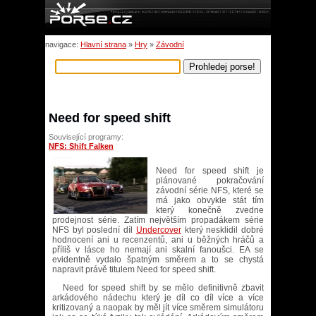
navigace:
Hlavní strana
»
Hry
»
Závodní
Need for speed shift
Související programy:
NFS: Shift Falken
Need for speed shift je
plánované pokračování
závodní série NFS, které se
má jako obvykle stát tím
který konečně zvedne
prodejnost série. Zatím největším propadákem série
NFS byl poslední díl
Undercover
který nesklidil dobré
hodnocení ani u recenzentů, ani u běžných hráčů a
příliš v lásce ho nemají ani skalní fanoušci. EA se
evidentně vydalo špatným směrem a to se chystá
napravit právě titulem Need for speed shift.
Need for speed shift by se mělo definitivně zbavit
arkádového nádechu který je díl co díl více a více
kritizovaný a naopak by měl jít více směrem simulátoru