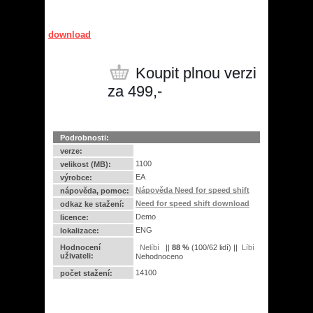
download
Koupit plnou verzi
za 499,-
Podrobnosti:
verze:
1100
velikost (MB):
EA
výrobce:
Nápověda Need for speed shift
nápověda, pomoc:
Need for speed shift download
odkaz ke stažení:
Demo
licence:
ENG
lokalizace:
Hodnocení
||
88
%
(
100
/
62 lidí
) ||
uživateli:
Nehodnoceno
14100
počet stažení: