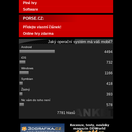
Plné hry
Software
PORSE.CZ:
Přidejte vlastní článek!
Online hry zdarma
Jaký operační systém má váš mobil?
4494
732
1166
418
393
578
7781 hlasů