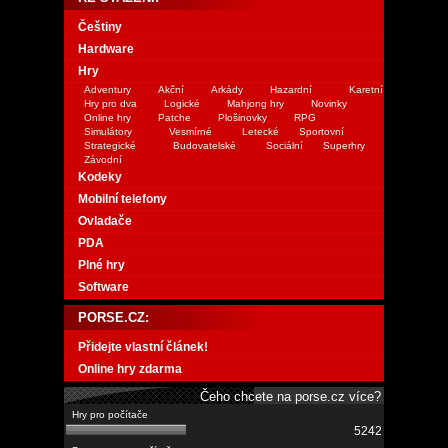
Češtiny
Hardware
Hry
Adventury
Akční
Arkády
Hazardní
Karetní
Hry pro dva
Logické
Mahjong hry
Novinky
Online hry
Patche
Plošinovky
RPG
Simulátory
Vesmírné
Letecké
Sportovní
Strategické
Budovatelské
Sociální
Superhry
Závodní
Kodeky
Mobilní telefony
Ovladače
PDA
Plné hry
Software
PORSE.CZ:
Přidejte vlastní článek!
Online hry zdarma
Čeho chcete na porse.cz více?
5242