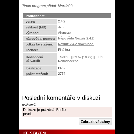
Tento program přidal:
Martin33
Podrobnosti:
2.4.2
verze:
376
velikost (MB):
Alientrap
výrobce:
Nápověda Nexuiz 2.4.2
nápověda, pomoc:
Nexuiz 2.4.2 download
odkaz ke stažení:
Plná hra
licence:
Hodnocení
||
89
%
(
100
/
7
) ||
uživateli:
Nehodnoceno
ENG
lokalizace:
2774
počet stažení:
Poslední komentáře v diskuzi
(celkem 0)
Diskuze je prázdná. Buďte
první.
KE STAŽENÍ: