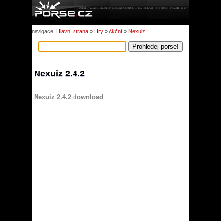
navigace:
Hlavní strana
»
Hry
»
Akční
»
Nexuiz
Nexuiz 2.4.2
Nexuiz 2.4.2 download