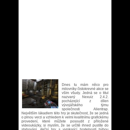
Dnes tu mám něco pro
milovníky čistokrevné akce se
vším všudy. Jedná se o titul
nazvaný Nexuiz 2.4.2.
pocházející z dílen
vývojářského týmu
společnosti Alientrap.
Největším lákadlem této hry je skutečnost, že se jedná
o plnou verzi a vzhledem k velmi kvalitnímu grafickému
provedení, které můžete posoudit z přiložené
videoukázky, si myslím, že se určitě ihned pustíte do
stahování. Akční hry s vynikající hratelností hýbou