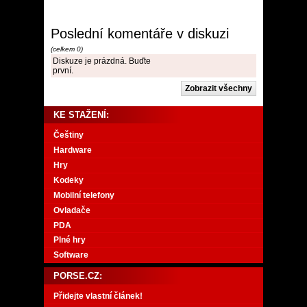
Poslední komentáře v diskuzi
(celkem 0)
Diskuze je prázdná. Buďte
první.
KE STAŽENÍ:
Češtiny
Hardware
Hry
Kodeky
Mobilní telefony
Ovladače
PDA
Plné hry
Software
PORSE.CZ:
Přidejte vlastní článek!