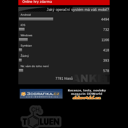
Online hry zdarma
Jaký operační systém má váš mobil?
4494
732
1166
418
393
578
7781 hlasů