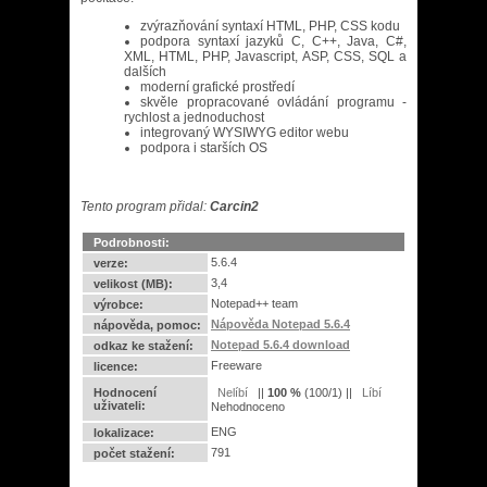
zvýrazňování syntaxí HTML, PHP, CSS kodu
podpora syntaxí jazyků C, C++, Java, C#,
XML, HTML, PHP, Javascript, ASP, CSS, SQL a
dalších
moderní grafické prostředí
skvěle propracované ovládání programu -
rychlost a jednoduchost
integrovaný WYSIWYG editor webu
podpora i starších OS
Tento program přidal:
Carcin2
Podrobnosti:
5.6.4
verze:
3,4
velikost (MB):
Notepad++ team
výrobce:
Nápověda Notepad 5.6.4
nápověda, pomoc:
Notepad 5.6.4 download
odkaz ke stažení:
Freeware
licence:
Hodnocení
||
100
%
(
100
/
1
) ||
uživateli:
Nehodnoceno
ENG
lokalizace:
791
počet stažení: