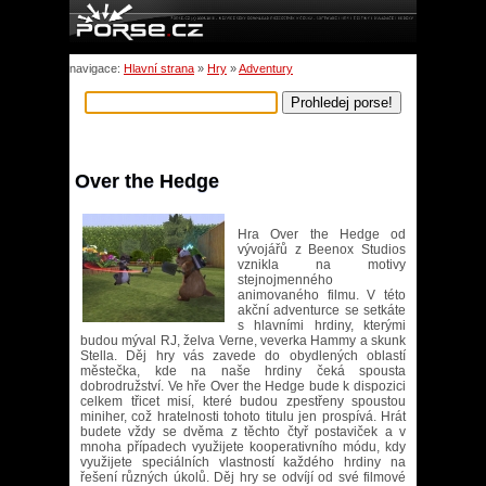
navigace:
Hlavní strana
»
Hry
»
Adventury
Over the Hedge
Hra Over the Hedge od
vývojářů z Beenox Studios
vznikla na motivy
stejnojmenného
animovaného filmu. V této
akční adventurce se setkáte
s hlavními hrdiny, kterými
budou mýval RJ, želva Verne, veverka Hammy a skunk
Stella. Děj hry vás zavede do obydlených oblastí
městečka, kde na naše hrdiny čeká spousta
dobrodružství. Ve hře Over the Hedge bude k dispozici
celkem třicet misí, které budou zpestřeny spoustou
miniher, což hratelnosti tohoto titulu jen prospívá. Hrát
budete vždy se dvěma z těchto čtyř postaviček a v
mnoha případech využijete kooperativního módu, kdy
využijete speciálních vlastností každého hrdiny na
řešení různých úkolů. Děj hry se odvíjí od své filmové