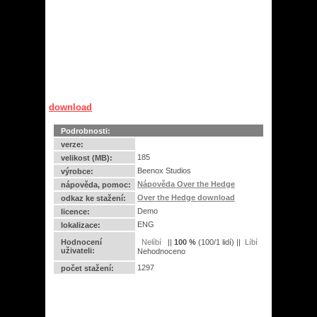
download
Podrobnosti:
verze:
185
velikost (MB):
Beenox Studios
výrobce:
Nápověda Over the Hedge
nápověda, pomoc:
Over the Hedge download
odkaz ke stažení:
Demo
licence:
ENG
lokalizace:
Hodnocení
||
100
%
(
100
/
1 lidí
) ||
uživateli:
Nehodnoceno
1297
počet stažení: