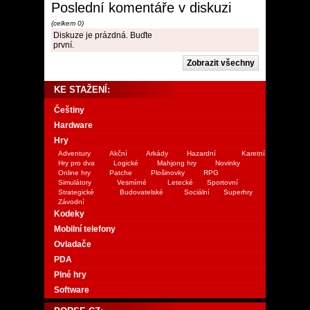
Poslední komentáře v diskuzi
(celkem 0)
Diskuze je prázdná. Buďte
první.
KE STAŽENÍ:
Češtiny
Hardware
Hry
Adventury
Akční
Arkády
Hazardní
Karetní
Hry pro dva
Logické
Mahjong hry
Novinky
Online hry
Patche
Plošinovky
RPG
Simulátory
Vesmírné
Letecké
Sportovní
Strategické
Budovatelské
Sociální
Superhry
Závodní
Kodeky
Mobilní telefony
Ovladače
PDA
Plné hry
Software