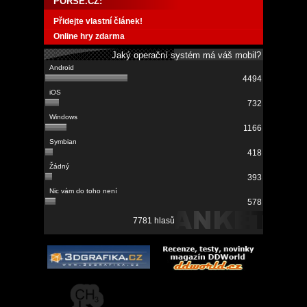
PORSE.CZ:
Přidejte vlastní článek!
Online hry zdarma
Jaký operační systém má váš mobil?
4494
732
1166
418
393
578
7781 hlasů