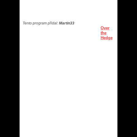
Tento program přidal:
Martin33
Over
the
Hedge