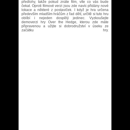
předlohy, takže pokud znáte film, víte co vás bude
čekat. Oproti filmové verzi jsou zde navíc přidány nové
lokace a některé z postaviček. I když je hra určena
především mladším hráčům z řad dětí, určitě si tuto hru
oblíbí i nejeden dospělý jedinec. Vyzkoušejte
demoverzi hry Over the Hedge, kterou zde máte
připravenou a užijte si dobrodružství v úseku ze
začátku hry.