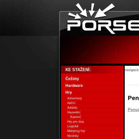
KE STAŽENÍ:
navigace
Češtiny
Hardware
Hry
Pen
Adventury
Akční
Arkády
Penu
Hazardní
Karetní
Hry pro dva
Logické
Mahjong hry
Novinky