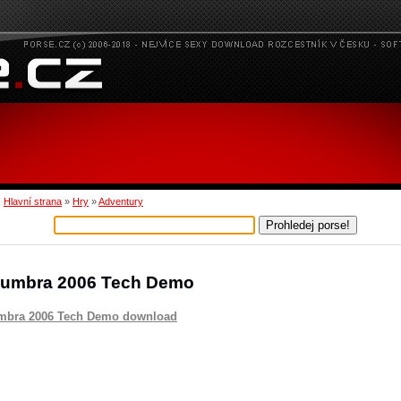
:
Hlavní strana
»
Hry
»
Adventury
umbra 2006 Tech Demo
mbra 2006 Tech Demo download