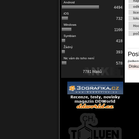
náp
odk
4494
lic
lok
732
Hod
1166
poč
418
393
Pos
(celkem
578
Diskuz
7781 hlasů