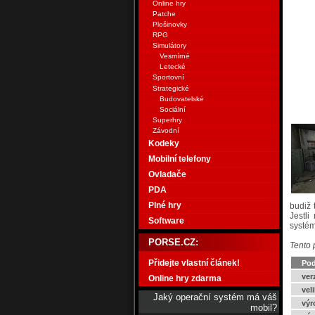
Online hry
Patche
Plošinovky
RPG
Simulátory
Vesmírné
Letecké
Sportovní
Strategické
Budovatelské
Sociální
Superhry
Závodní
Kodeky
Mobilní telefony
Ovladače
PDA
Plné hry
budiž 
Jestli
Software
systém
PORSE.CZ:
Tento 
Přidejte vlastní článek!
Pod
ver
Online hry zdarma
vel
Jaký operační systém má váš
výr
mobil?