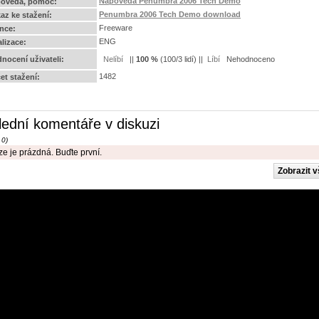
Nápověda Penumbra 2006 Tech Demo
ověda, pomoc:
Penumbra 2006 Tech Demo download
az ke stažení:
Freeware
ence:
ENG
alizace:
nocení uživateli:
||
100
%
(
100
/
3 lidí
) ||
Nehodnoceno
1482
et stažení:
lední komentáře v diskuzi
 0)
e je prázdná. Buďte první.