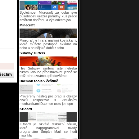
Společnost Microsoft za dobu své
působnosti urazila pořádný kus práce
směrem dopředu a výsledkem jso
Minecraft
Minecraft je hra s malými kostičkami,
které můžete postupně skládat na
sebe a po nějaké době z toho
Subway surfers
Hru Subway surfers jistě netřeba
nikomu dlouho představovat, jedná se
totiž o hru známou především d
Daemon tools v češtině
Prověřený nástroj pro práci s obrazy
disků respektive s virtuálními
mechanikami Daemon tools je nepo
KBoard
KBoard je skvělé diskuzní fórum,
které naprogramoval mladý
programátor Štěpán Mátl, se hodí
napříkla