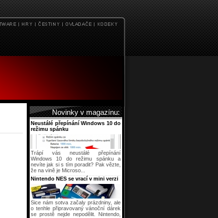
Novinky v magazínu:
Neustálé přepínání Windows 10 do
režimu spánku
Trápí vás neustálé přepínání
Windows 10 do režimu spánku a
nevíte jak si s tím poradit? Pak vězte,
že na vině je Microso...
Nintendo NES se vrací v mini verzi
Sice nám sotva začaly prázdniny, ale
o tenhle připravovaný vánoční dárek
se prostě nejde nepodělit. Nintendo,