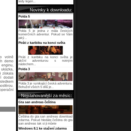
tedy legen...
Novinky k downloadu:
Polda 5
Polda 5 je jedna z mála českých
komerčních adventur. Pokud se Vám
jaký...
Piráti z karibiku na konci světa
o volně
Piráti z karibiku na konci světa je
akční adventurou s notným
ech demo
nádechem...
 enginu,
 ukázka,
Polda 3
i získala
í dodali
ýsledkem
Polda 3 je vynikající česká adventura.
mosférou.
Bohužel všech 5 dílů je...
 operační
Nejstahovanější za měsíc:
Gta san andreas čeština
Čeština do gta san andreas download
zdarma. Pokud hledáte čeština do gta
san andreas tak si ji můete
Windows 8.1 ke stažení zdarma