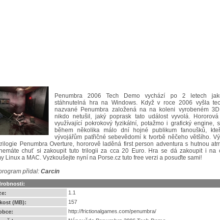
Penumbra 2006 Tech Demo vychází po 2 letech jak
stáhnutelná hra na Windows. Když v roce 2006 vyšla t
nazvané Penumbra založená na na koleni vyrobeném 3D
nikdo netušil, jaký poprask tato událost vyvolá. Hororová
využívající pokrokový fyzikální, potažmo i grafický engine, s
během několika málo dní hojné publikum fanoušků, kteř
vývojářům patřičné sebevědomí k tvorbě něčeho většího. V
trilogie Penumbra Overture, hororově laděná first person adventura s hutnou at
 nemáte chuť si zakoupit tuto trilogii za cca 20 Euro. Hra se dá zakoupit i na
y Linux a MAC. Vyzkoušejte nyní na Porse.cz tuto free verzi a posuďte sami!
program přidal:
Carcin
robnosti:
1.1
ze:
157
ikost (MB):
http://frictionalgames.com/penumbra/
obce: