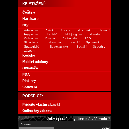
KE STAŽENÍ:
Češtiny
Hardware
Hry
Adventury
Akční
Arkády
Hazardní
Karetní
Hry pro dva
Logické
Mahjong hry
Novinky
Online hry
Patche
Plošinovky
RPG
Simulátory
Vesmírné
Letecké
Sportovní
Strategické
Budovatelské
Sociální
Superhry
Závodní
Kodeky
Mobilní telefony
Ovladače
PDA
Plné hry
Software
PORSE.CZ:
Přidejte vlastní článek!
Online hry zdarma
Jaký operační systém má váš mobil?
4494