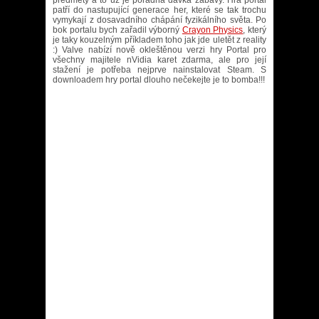
předměty a to už je pořádná dávka zábavy. Hra portal
patří do nastupující generace her, které se tak trochu
vymykají z dosavadního chápání fyzikálního světa. Po
bok portalu bych zařadil výborný
Crayon Physics
, který
je taky kouzelným příkladem toho jak jde uletět z reality
:) Valve nabízí nově okleštěnou verzi hry Portal pro
všechny majitele nVidia karet zdarma, ale pro její
stažení je potřeba nejprve nainstalovat Steam. S
downloadem hry portal dlouho nečekejte je to bomba!!!