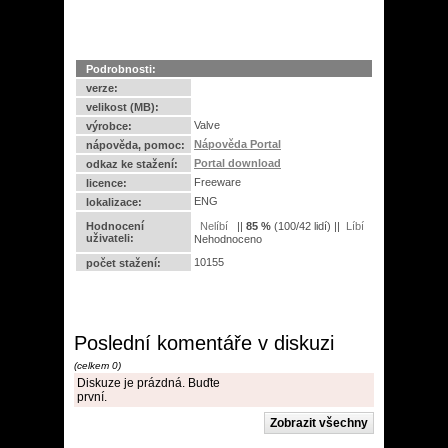
Podrobnosti:
verze:
velikost (MB):
Valve
výrobce:
Nápověda Portal
nápověda, pomoc:
Portal download
odkaz ke stažení:
Freeware
licence:
ENG
lokalizace:
Hodnocení
||
85
%
(
100
/
42 lidí
) ||
uživateli:
Nehodnoceno
10155
počet stažení:
Poslední komentáře v diskuzi
(celkem 0)
Diskuze je prázdná. Buďte
první.