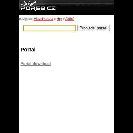
navigace:
Hlavní strana
»
Hry
»
Akční
Portal
Portal download