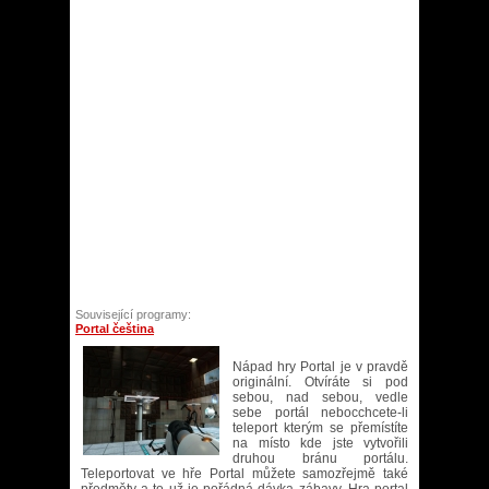
Související programy:
Portal čeština
Nápad hry Portal je v pravdě
originální. Otvíráte si pod
sebou, nad sebou, vedle
sebe portál nebocchcete-li
teleport kterým se přemístíte
na místo kde jste vytvořili
druhou bránu portálu.
Teleportovat ve hře Portal můžete samozřejmě také