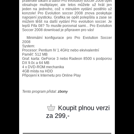
přátelské utkání a další! Pro evolution soccer 2008 opět
obsahuje multiplayer, ale letos můžete už hrát jen
jeden na jednoho, což v minulém vydání postihlo už
konzole! Pro Evolution soccer 2008 znova poskytuje
napojení joysticku. Grafika se opět polepšila a zase se
můžem těšit na další vydání Pro evolution soccer. Je
lepší Fifa 08? To musíte porovnat sami... Pro Evolution
Soccer 2008 download je připraven pro vás!
Minimální konfigurace pro Pro Evolution Soccer
2008
System:
Procesor: Pentium IV 1.4GHz nebo ekvivalentní
Paměť: 512 MB
Graf. karta: GeForce 3 nebo Radeon 8500 s podporou
DX 9.0c a 64 MB
4 x DVD-ROM mechanika
4GB místa na HDD
Připojení k Internetu pro Online Play
Tento program přidal:
zbony
Koupit plnou verzi
za 299,-