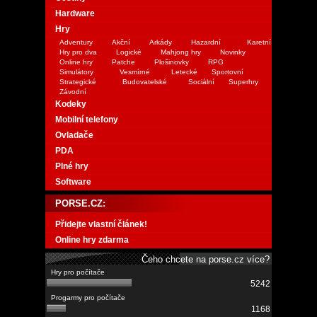
Hardware
Hry
Adventury
Akční
Arkády
Hazardní
Karetní
Hry pro dva
Logické
Mahjong hry
Novinky
Online hry
Patche
Plošinovky
RPG
Simulátory
Vesmírné
Letecké
Sportovní
Strategické
Budovatelské
Sociální
Superhry
Závodní
Kodeky
Mobilní telefony
Ovladače
PDA
Plné hry
Software
PORSE.CZ:
Přidejte vlastní článek!
Online hry zdarma
Čeho chcete na porse.cz více?
5242
1168