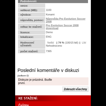
Podrobnosti:
verze:
1100
velikost (MB):
Konami
výrobce:
Nápověda Pro Evolution Soccer
nápověda, pomoc:
2008
Pro Evolution Soccer 2008
odkaz ke stažení:
download
Demo
licence:
ENG
lokalizace:
Hodnocení
||
74
%
(
100
/
15 lidí
) ||
uživateli:
Nehodnoceno
7365
počet stažení:
Poslední komentáře v diskuzi
(celkem 0)
Diskuze je prázdná. Buďte
první.
KE STAŽENÍ:
Češtiny