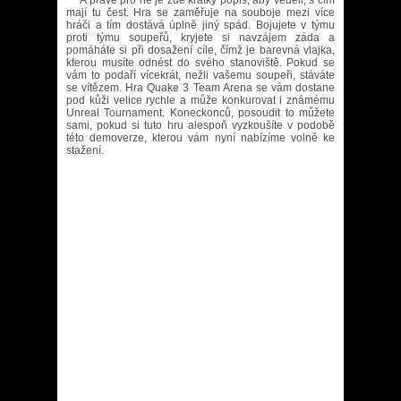
A právě pro ně je zde krátký popis, aby věděli, s čím
mají tu čest. Hra se zaměřuje na souboje mezi více
hráči a tím dostává úplně jiný spád. Bojujete v týmu
proti týmu soupeřů, kryjete si navzájem záda a
pomáháte si při dosažení cíle, čímž je barevná vlajka,
kterou musíte odnést do svého stanoviště. Pokud se
vám to podaří vícekrát, nežli vašemu soupeři, stáváte
se vítězem. Hra Quake 3 Team Arena se vám dostane
pod kůži velice rychle a může konkurovat i známému
Unreal Tournament. Koneckonců, posoudit to můžete
sami, pokud si tuto hru alespoň vyzkoušíte v podobě
této demoverze, kterou vám nyní nabízíme volně ke
stažení.