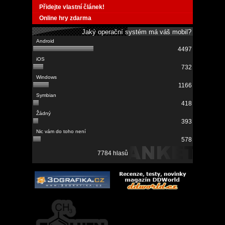
Přidejte vlastní článek!
Online hry zdarma
Jaký operační systém má váš mobil?
4497
732
1166
418
393
578
7784 hlasů