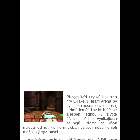
Převyprávět a vysvětlit princip
hry Quake 3 Team Arena by
bylo jako nošení dříví do lesa,
neboť téměř každý hráč se
alespoň jednou v životě
účastnil těchto vynikajících
soubojů. Přesto se však
najdou jedinci, kteří o ni třeba neslyšeli nebo neměli
možnost ji vyzkoušet.