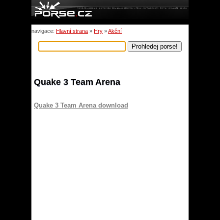
navigace:
Hlavní strana
»
Hry
»
Akční
Quake 3 Team Arena
Quake 3 Team Arena download