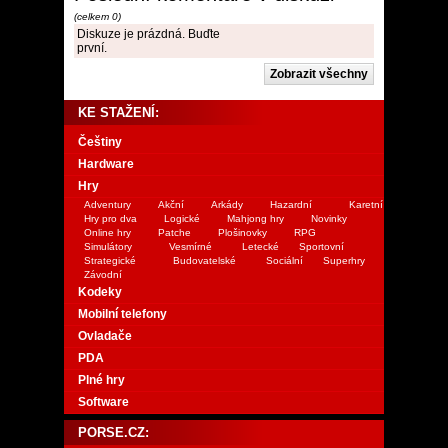
(celkem 0)
Diskuze je prázdná. Buďte
první.
KE STAŽENÍ:
Češtiny
Hardware
Hry
Adventury
Akční
Arkády
Hazardní
Karetní
Hry pro dva
Logické
Mahjong hry
Novinky
Online hry
Patche
Plošinovky
RPG
Simulátory
Vesmírné
Letecké
Sportovní
Strategické
Budovatelské
Sociální
Superhry
Závodní
Kodeky
Mobilní telefony
Ovladače
PDA
Plné hry
Software
PORSE.CZ: