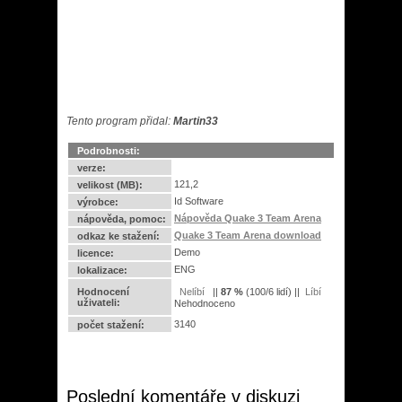
Tento program přidal:
Martin33
Podrobnosti:
verze:
121,2
velikost (MB):
Id Software
výrobce:
Nápověda Quake 3 Team Arena
nápověda, pomoc:
Quake 3 Team Arena download
odkaz ke stažení:
Demo
licence:
ENG
lokalizace:
Hodnocení
||
87
%
(
100
/
6 lidí
) ||
uživateli:
Nehodnoceno
3140
počet stažení:
Poslední komentáře v diskuzi