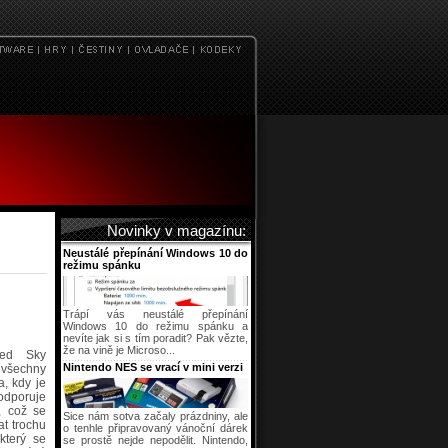
Novinky v magazínu:
Neustálé přepínání Windows 10 do
režimu spánku
Trápí vás neustálé přepínání
Windows 10 do režimu spánku a
nevíte jak si s tím poradit? Pak vězte,
že na vině je Microso...
ked Sky
Nintendo NES se vrací v mini verzi
 všechny
a, kdy je
podporuje
, což se
Sice nám sotva začaly prázdniny, ale
at trochu
o tenhle připravovaný vánoční dárek
který se
se prostě nejde nepodělit. Nintendo,