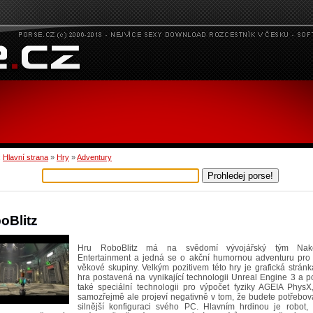
:
Hlavní strana
»
Hry
»
Adventury
oBlitz
Hru RoboBlitz má na svědomí vývojářský tým Na
Entertainment a jedná se o akční humornou adventuru pro
věkové skupiny. Velkým pozitivem této hry je grafická stránk
hra postavená na vynikající technologii Unreal Engine 3 a 
také speciální technologii pro výpočet fyziky AGEIA PhysX
samozřejmě ale projeví negativně v tom, že budete potřebov
silnější konfiguraci svého PC. Hlavním hrdinou je robot, 