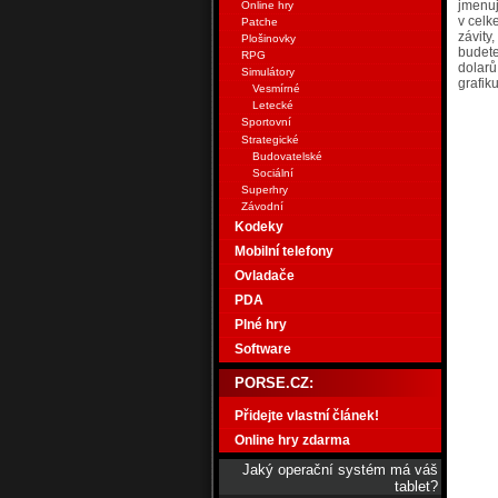
jmenuj
Online hry
v celk
Patche
závity
Plošinovky
budete
RPG
dolarů
Simulátory
gr
Vesmírné
Letecké
Sportovní
Strategické
Budovatelské
Sociální
Superhry
Závodní
Kodeky
Mobilní telefony
Ovladače
PDA
Plné hry
Software
PORSE.CZ:
Přidejte vlastní článek!
Online hry zdarma
Jaký operační systém má váš
tablet?