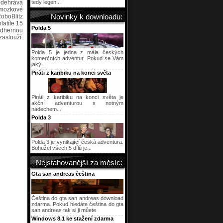
 odehrává
tedy legen...
é mozkové
RoboBlitz
Novinky k downloadu:
latíte 15
Polda 5
ádhernou
uží.
Polda 5 je jedna z mála českých
komerčních adventur. Pokud se Vám
jaký...
Piráti z karibiku na konci světa
Piráti z karibiku na konci světa je
akční adventurou s notným
nádechem...
Polda 3
Polda 3 je vynikající česká adventura.
Bohužel všech 5 dílů je...
Nejstahovanější za měsíc:
Gta san andreas čeština
Čeština do gta san andreas download
zdarma. Pokud hledáte čeština do gta
san andreas tak si ji můete
Windows 8.1 ke stažení zdarma