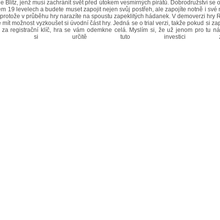
e Blitz, jenž musí zachránit svět před útokem vesmírných pirátů. Dobrodružství se
em 19 levelech a budete muset zapojit nejen svůj postřeh, ale zapojíte notně i sv
, protože v průběhu hry narazíte na spoustu zapeklitých hádanek. V demoverzi hry 
 mít možnost vyzkoušet si úvodní část hry. Jedná se o trial verzi, takže pokud si zap
 za registrační klíč, hra se vám odemkne celá. Myslím si, že už jenom pro tu n
afiku si určitě tuto investici zaslo