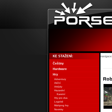
KE STAŽENÍ:
navigace
Češtiny
Hardware
Hry
Rob
Adventury
Akční
Arkády
Hazardní
Karetní
Hry pro dva
Logické
Mahjong hry
Novinky