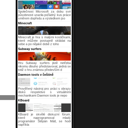
Společnost Microsoft za dobu své
působnosti urazila pořádný kus práce
směrem dopředu a výsledkem jso
Minecraft
Minecraft je hra s malými kostičkami,
které můžete postupně skládat na
sebe a po nějaké době z toho
Subway surfers
Hru Subway surfers jistě netřeba
nikomu dlouho představovat, jedná se
totiž o hru známou především d
Daemon tools v češtině
Prověřený nástroj pro práci s obrazy
disků respektive s virtuálními
mechanikami Daemon tools je nepo
KBoard
KBoard je skvělé diskuzní fórum,
které naprogramoval mladý
programátor Štěpán Mátl, se hodí
napříkla