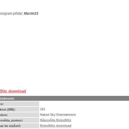
program přidal:
Martin33
litz download
robnosti:
ze:
181
ikost (MB):
Naked Sky Entertainment
obce:
Nápověda RoboBlitz
ověda, pomoc:
RoboBlitz download
az ke stažení: