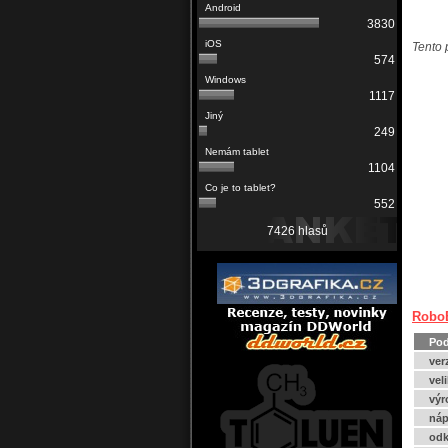
3830
Tento 
574
1117
249
1104
552
7426 hlasů
RoboB
Pod
ver
vel
výr
náp
odk