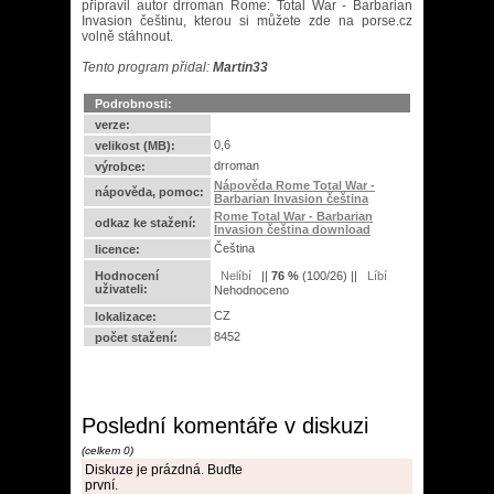
připravil autor drroman Rome: Total War - Barbarian
Invasion češtinu, kterou si můžete zde na porse.cz
volně stáhnout.
Tento program přidal:
Martin33
Podrobnosti:
verze:
0,6
velikost (MB):
drroman
výrobce:
Nápověda Rome Total War -
nápověda, pomoc:
Barbarian Invasion čeština
Rome Total War - Barbarian
odkaz ke stažení:
Invasion čeština download
Čeština
licence:
Hodnocení
||
76
%
(
100
/
26
) ||
uživateli:
Nehodnoceno
CZ
lokalizace:
8452
počet stažení:
Poslední komentáře v diskuzi
(celkem 0)
Diskuze je prázdná. Buďte
první.