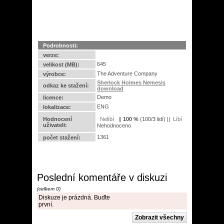
Podrobnosti:
verze:
645
velikost (MB):
The Adventure Company
výrobce:
Sherlock Holmes Nemesis
odkaz ke stažení:
download
Demo
licence:
ENG
lokalizace:
Hodnocení
||
100
%
(
100
/
3 lidí
) ||
uživateli:
Nehodnoceno
1361
počet stažení:
Poslední komentáře v diskuzi
(celkem 0)
Diskuze je prázdná. Buďte
první.