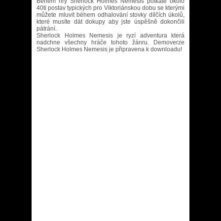
Během hry Sherlock Holmes Nemesis potkáte okolo
40ti postav typických pro Viktoriánskou dobu se kterými
můžete mluvit béhem odhalování stovky dílčích úkolů,
které musíte dát dokupy aby jste úspěšně dokončili
pátrání.
Sherlock Holmes Nemesis je ryzí adventura která
nadchne všechny hráče tohoto žánru. Demoverze
Sherlock Holmes Nemesis je připravena k downloadu!