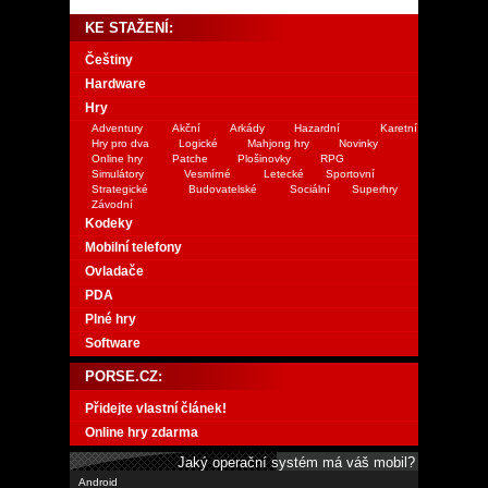
KE STAŽENÍ:
Češtiny
Hardware
Hry
Adventury
Akční
Arkády
Hazardní
Karetní
Hry pro dva
Logické
Mahjong hry
Novinky
Online hry
Patche
Plošinovky
RPG
Simulátory
Vesmírné
Letecké
Sportovní
Strategické
Budovatelské
Sociální
Superhry
Závodní
Kodeky
Mobilní telefony
Ovladače
PDA
Plné hry
Software
PORSE.CZ:
Přidejte vlastní článek!
Online hry zdarma
Jaký operační systém má váš mobil?