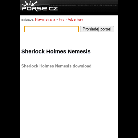
navigace:
Hlavní strana
»
Hry
»
Adventury
Sherlock Holmes Nemesis
Sherlock Holmes Nemesis download