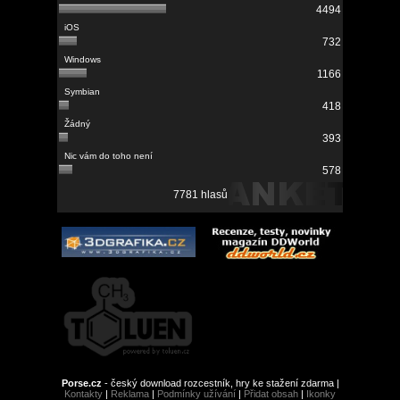
4494
732
1166
418
393
578
7781 hlasů
Porse.cz
- český download rozcestník, hry ke stažení zdarma |
Kontakty
|
Reklama
|
Podmínky užívání
|
Přidat obsah
|
Ikonky