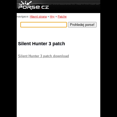
navigace:
Hlavní strana
»
Hry
»
Patche
Silent Hunter 3 patch
Silent Hunter 3 patch download