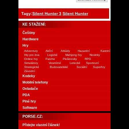
Tagy:
Silent Hunter 3
Silent Hunter
KE STAŽENÍ:
Češtiny
Hardware
Hry
Adventury
Akční
Arkády
Hazardní
Karetní
Hry pro dva
Logické
Mahjong hry
Novinky
Online hry
Patche
Plošinovky
RPG
Simulátory
Vesmírné
Letecké
Sportovní
Strategické
Budovatelské
Sociální
Superhry
Závodní
Kodeky
Mobilní telefony
Ovladače
PDA
Plné hry
Software
PORSE.CZ:
Přidejte vlastní článek!