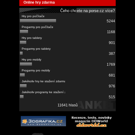
Online hry zdarma
Čeho chcete na porse.cz více?
5244
1168
901
387
1769
681
976
515
11641 hlasů