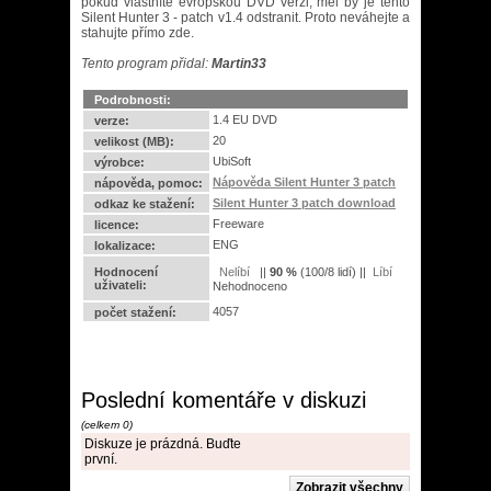
pokud vlastníte evropskou DVD verzi, měl by je tento
Silent Hunter 3 - patch v1.4 odstranit. Proto neváhejte a
stahujte přímo zde.
Tento program přidal:
Martin33
Podrobnosti:
1.4 EU DVD
verze:
20
velikost (MB):
UbiSoft
výrobce:
Nápověda Silent Hunter 3 patch
nápověda, pomoc:
Silent Hunter 3 patch download
odkaz ke stažení:
Freeware
licence:
ENG
lokalizace:
Hodnocení
||
90
%
(
100
/
8 lidí
) ||
uživateli:
Nehodnoceno
4057
počet stažení:
Poslední komentáře v diskuzi
(celkem 0)
Diskuze je prázdná. Buďte
první.